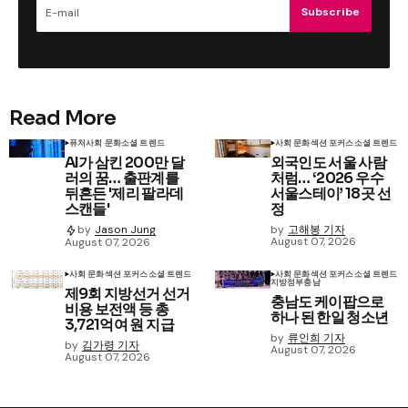
Subscribe
Read More
퓨처
사회 문화
소셜 트렌드
사회 문화
섹션 포커스
소셜 트렌드
AI가 삼킨 200만 달
외국인도 서울 사람
러의 꿈… 출판계를
처럼… ‘2026 우수
뒤흔든 '제리 팔라데
서울스테이’ 18곳 선
스캔들'
정
by
고해봉 기자
by
Jason Jung
August 07, 2026
August 07, 2026
사회 문화
섹션 포커스
소셜 트렌드
사회 문화
섹션 포커스
소셜 트렌드
지방정부
충남
제9회 지방선거 선거
충남도 케이팝으로
비용 보전액 등 총
하나 된 한일 청소년
3,721억여 원 지급
by
류인희 기자
by
김가령 기자
August 07, 2026
August 07, 2026