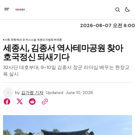
2026-08-07 오전 6:00
사회 문화
섹션 포커스
소셜 트렌드
지방정부
세종
세종시, 김종서 역사테마공원 찾아
호국정신 되새기다
32사단 대호부대, 9~10일 김종서 장군 리더십 배우는 현장교
육 실시
by
김가령 기자
Updated
June 10, 2026