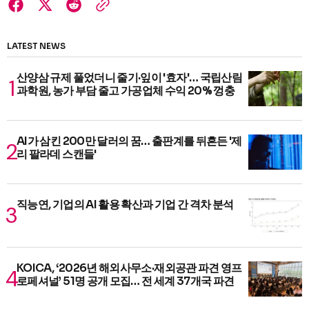
LATEST NEWS
산양삼 규제 풀었더니 줄기·잎이 '효자'… 국립산림
과학원, 농가 부담 줄고 가공업체 수익 20% 껑충
AI가 삼킨 200만 달러의 꿈… 출판계를 뒤흔든 '제
리 팔라데 스캔들'
직능연, 기업의 AI 활용 확산과 기업 간 격차 분석
KOICA, ‘2026년 해외사무소·재외공관 파견 영프
로페셔널’ 51명 공개 모집… 전 세계 37개국 파견