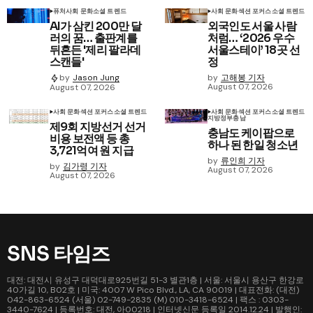
퓨처
사회 문화
소셜 트렌드
사회 문화
섹션 포커스
소셜 트렌드
AI가 삼킨 200만 달
외국인도 서울 사람
러의 꿈… 출판계를
처럼… ‘2026 우수
뒤흔든 '제리 팔라데
서울스테이’ 18곳 선
스캔들'
정
by
고해봉 기자
by
Jason Jung
August 07, 2026
August 07, 2026
사회 문화
섹션 포커스
소셜 트렌드
사회 문화
섹션 포커스
소셜 트렌드
지방정부
충남
제9회 지방선거 선거
충남도 케이팝으로
비용 보전액 등 총
하나 된 한일 청소년
3,721억여 원 지급
by
류인희 기자
by
김가령 기자
August 07, 2026
August 07, 2026
SNS 타임즈
대전: 대전시 유성구 대덕대로925번길 51-3 별관1층 | 서울: 서울시 용산구 한강로
40가길 10, B02호 | 미국: 4007 W Pico Blvd., LA, CA 90019 | 대표전화: (대전)
042-863-6524 (서울) 02-749-2835 (M) 010-3418-6524 | 팩스 : 0303-
3440-7624 | 등록번호: 대전, 아00218 | 인터넷신문 등록일 2014.12.24 | 발행인: