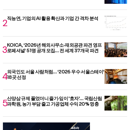
직능연, 기업의 AI 활용 확산과 기업 간 격차 분석
KOICA, ‘2026년 해외사무소·재외공관 파견 영프
로페셔널’ 51명 공개 모집… 전 세계 37개국 파견
외국인도 서울 사람처럼… ‘2026 우수 서울스테이’
18곳 선정
산양삼 규제 풀었더니 줄기·잎이 '효자'… 국립산림
과학원, 농가 부담 줄고 가공업체 수익 20% 껑충