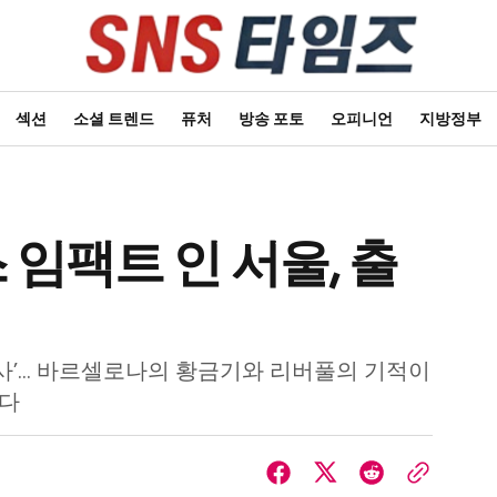
섹션
소셜 트렌드
퓨처
방송 포토
오피니언
지방정부
 임팩트 인 서울, 출
서사’… 바르셀로나의 황금기와 리버풀의 기적이
한다