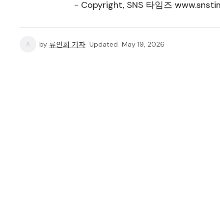
- Copyright, SNS 타임즈 www.snstim
by
류인희 기자
Updated
May 19, 2026