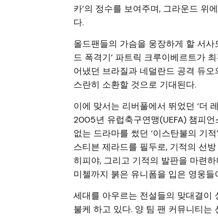
카’의 정수를 보여주며, 그라운드 위
다.
올드팬들의 가슴을 웅장하게 할 서사도 
드 폭격기’ 파트릭 크루이베르트가 최
어냈던 브라질과 네덜란드 공격 듀오의
스란히 소환할 것으로 기대된다.
이에 맞서는 리버풀에서 뛰었던 ‘더 레
2005년 유럽축구연맹(UEFA) 챔피
없는 드라마를 썼던 ‘이스탄불의 기적
스티븐 제라드를 필두로, 기적의 선방 
히피야, 그리고 기적의 발판을 마련
미첼까지 붉은 유니폼을 입은 영웅들이
세대를 아우르는 전설들의 맞대결이 
불케 하고 있다. 양 팀 팬 커뮤니티