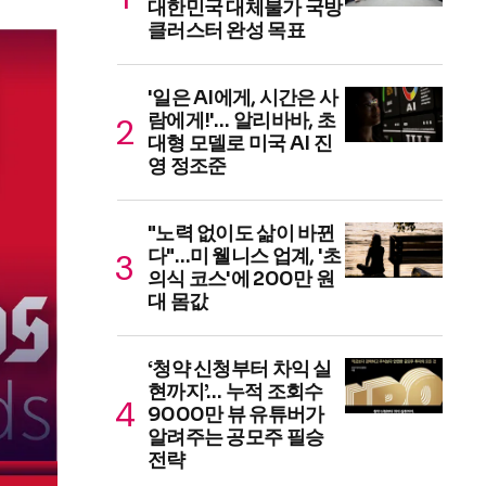
대한민국 대체불가 국방
클러스터 완성 목표
'일은 AI에게, 시간은 사
람에게!'… 알리바바, 초
대형 모델로 미국 AI 진
영 정조준
"노력 없이도 삶이 바뀐
다"…미 웰니스 업계, '초
의식 코스'에 200만 원
대 몸값
‘청약 신청부터 차익 실
현까지’… 누적 조회수
9000만 뷰 유튜버가
알려주는 공모주 필승
전략