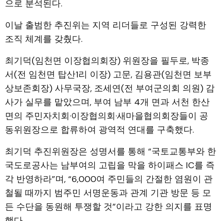
으로 분석된다.
이날 출범한 추진위는 지역 리더들로 구성된 강력한
조직 체계를 갖췄다.
최기덕(임천면 이장협의회장) 위원장을 필두로, 박종
서(전 임천면 탑산1리 이장) 고문, 김용관(임천면 보부
상보존회장) 사무국장, 조세연(전 부여군의회 의원) 감
사가 실무를 맡았으며, 부여 남부 4개 면과 서천 한산
면의 주민자치회·이장협의회·새마을협의회장들이 공
동위원장으로 합류하여 광역적 연대를 구축했다.
최기덕 추진위원장은 성명서를 통해 “국토교통부와 한
국도로공사는 남부여의 고립을 막을 하이패스 IC를 즉
각 반영하라”며, “6,000여 주민들의 간절한 염원이 관
철될 때까지 범주민 서명운동과 관계 기관 방문 등 모
든 수단을 동원해 투쟁할 것”이라고 강한 의지를 표명
했다.