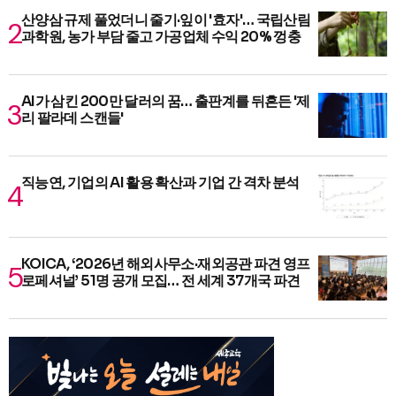
산양삼 규제 풀었더니 줄기·잎이 '효자'… 국립산림
과학원, 농가 부담 줄고 가공업체 수익 20% 껑충
AI가 삼킨 200만 달러의 꿈… 출판계를 뒤흔든 '제
리 팔라데 스캔들'
직능연, 기업의 AI 활용 확산과 기업 간 격차 분석
KOICA, ‘2026년 해외사무소·재외공관 파견 영프
로페셔널’ 51명 공개 모집… 전 세계 37개국 파견