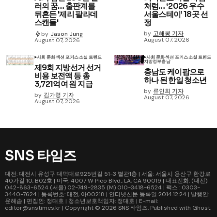
러의 꿈… 출판계를
처럼… ‘2026 우수
뒤흔든 '제리 팔라데
서울스테이’ 18곳 선
스캔들'
정
by
고해봉 기자
by
Jason Jung
August 07, 2026
August 07, 2026
사회 문화
섹션 포커스
소셜 트렌드
사회 문화
섹션 포커스
소셜 트렌드
지방정부
충남
제9회 지방선거 선거
충남도 케이팝으로
비용 보전액 등 총
하나 된 한일 청소년
3,721억여 원 지급
by
류인희 기자
by
김가령 기자
August 07, 2026
August 07, 2026
SNS 타임즈
대전: 대전시 유성구 대덕대로925번길 51-3 별관1층 | 서울: 서울시 용산구 한강로
40가길 10, B02호 | 미국: 4007 W Pico Blvd., LA, CA 90019 | 대표전화: (대전)
042-863-6524 (서울) 02-749-2835 (M) 010-3418-6524 | 팩스 : 0303-
3440-7624 | 등록번호: 대전, 아00218 | 인터넷신문 등록일 2014.12.24 | 발행인:
윤해솜 | 편집인: 정대호 | 청소년보호책임자: 정대호 | E-mail:
editor@snstimes.kr | Copyright © 2026
SNS 타임즈
. Published with
Ghost
.