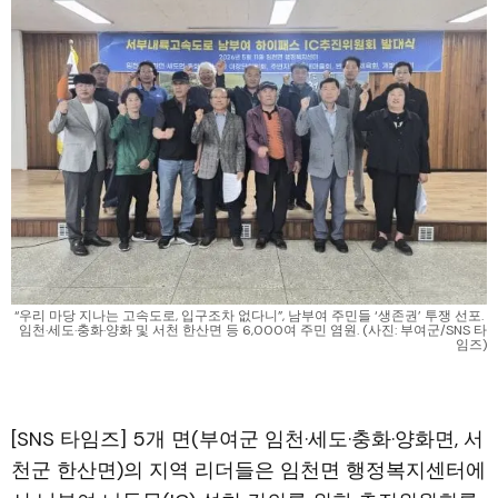
“우리 마당 지나는 고속도로, 입구조차 없다니”, 남부여 주민들 ‘생존권’ 투쟁 선포. 
임천·세도·충화·양화 및 서천 한산면 등 6,000여 주민 염원. (사진: 부여군/SNS 타
임즈)
[SNS 타임즈] 5개 면(부여군 임천·세도·충화·양화면, 서
천군 한산면)의 지역 리더들은 임천면 행정복지센터에