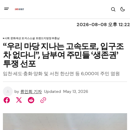
2026-08-08 오후 12:22
사회 문화
섹션 포커스
소셜 트렌드
지방정부
충남
“우리 마당 지나는 고속도로, 입구조
차 없다니”, 남부여 주민들 ‘생존권’
투쟁 선포
임천·세도·충화·양화 및 서천 한산면 등 6,000여 주민 염원
by
류인희 기자
Updated
May 13, 2026