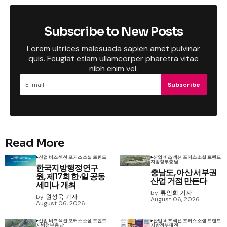
Subscribe to New Posts
Lorem ultrices malesuada sapien amet pulvinar
quis. Feugiat etiam ullamcorper pharetra vitae
nibh enim vel.
Subscribe
Read More
산업 비즈
섹션 포커스
소셜 트렌드
산업 비즈
섹션 포커스
소셜 트렌드
지방정부
충남
한국지방행정연구
충남도, 아산 서부권
원, 제17회 한·일 공동
산업 거점 만든다
세미나 개최
by
류인희 기자
by
원성욱 기자
August 06, 2026
August 06, 2026
산업 비즈
섹션 포커스
소셜 트렌드
산업 비즈
섹션 포커스
소셜 트렌드
지방정부
충남
지방정부
대전