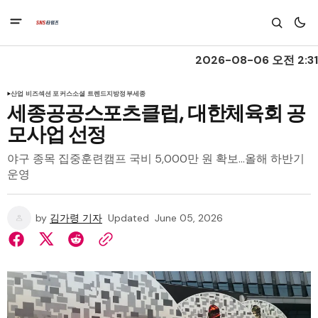
2026-08-06 오전 2:31
산업 비즈
섹션 포커스
소셜 트렌드
지방정부
세종
세종공공스포츠클럽, 대한체육회 공
모사업 선정
야구 종목 집중훈련캠프 국비 5,000만 원 확보…올해 하반기
운영
by
김가령 기자
Updated
June 05, 2026