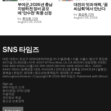
부여군, 2026년 충남
대전의 맛과 매력, ‘꿈
지방하천 정비 공모
씨상회’에서 만난다
에 ‘만수천’ 최종 선정
by
원성욱 기자
August 06, 2026
by
류인희 기자
August 06, 2026
SNS 타임즈
대전: 대전시 유성구 대덕대로925번길 51-3 별관1층 | 서울: 서울시 용산구 한강로
40가길 10, B02호 | 미국: 4007 W Pico Blvd., LA, CA 90019 | 대표전화: (대전)
042-863-6524 (서울) 02-749-2835 (M) 010-3418-6524 | 팩스 : 0303-
3440-7624 | 등록번호: 대전, 아00218 | 인터넷신문 등록일 2014.12.24 | 발행인:
윤해솜 | 편집인: 정대호 | 청소년보호책임자: 정대호 | E-mail:
editor@snstimes.kr | Copyright © 2026
SNS 타임즈
. Published with
Ghost
.
Sign up
SNS 타임즈 소개
윤리(편집 규약) 강령
이용약관
개인정보 취급
청소년 보호정책