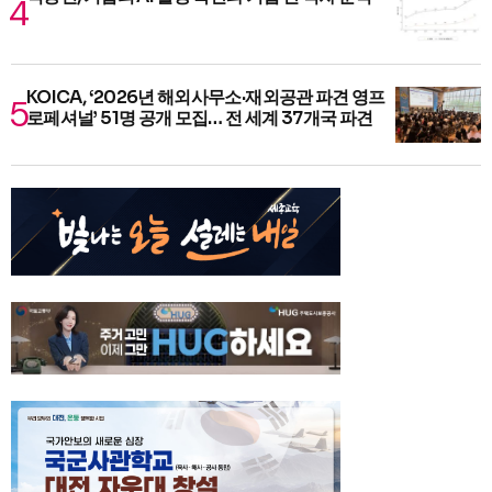
KOICA, ‘2026년 해외사무소·재외공관 파견 영프
로페셔널’ 51명 공개 모집… 전 세계 37개국 파견