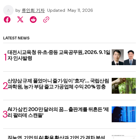
by
류인희 기자
Updated
May 11, 2026
LATEST NEWS
대전시교육청 유·초·중등 교육공무원, 2026. 9. 1일
자 인사발령
산양삼 규제 풀었더니 줄기·잎이 '효자'… 국립산림
과학원, 농가 부담 줄고 가공업체 수익 20% 껑충
AI가 삼킨 200만 달러의 꿈… 출판계를 뒤흔든 '제
리 팔라데 스캔들'
직능연, 기업의 AI 활용 확산과 기업 간 격차 분석