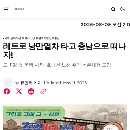
2026-08-09 오전 2:11
사회 문화
섹션 포커스
소셜 트렌드
지방정부
충남
레트로 낭만열차 타고 충남으로 떠나
자!
도, 11일 첫 운행 시작…호남선 노선 추가·농촌체험 도입
by
류인희 기자
Updated
May 11, 2026