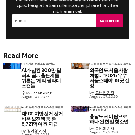
quis. Feugiat etiam ullamcorper pharetra vitae
nibh enim vel.
Subscribe
Read More
퓨처
사회 문화
소셜 트렌드
사회 문화
섹션 포커스
소셜 트렌드
AI가 삼킨 200만 달
외국인도 서울 사람
러의 꿈… 출판계를
처럼… ‘2026 우수
뒤흔든 '제리 팔라데
서울스테이’ 18곳 선
스캔들'
정
by
고해봉 기자
by
Jason Jung
August 07, 2026
August 07, 2026
사회 문화
섹션 포커스
소셜 트렌드
사회 문화
섹션 포커스
소셜 트렌드
지방정부
충남
제9회 지방선거 선거
충남도 케이팝으로
비용 보전액 등 총
하나 된 한일 청소년
3,721억여 원 지급
by
류인희 기자
by
김가령 기자
August 07, 2026
August 07, 2026