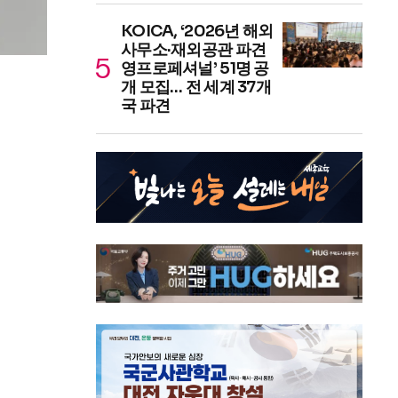
KOICA, ‘2026년 해외
사무소·재외공관 파견
영프로페셔널’ 51명 공
개 모집… 전 세계 37개
국 파견