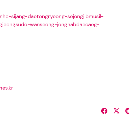
nho-sijang-daetongryeong-sejongjibmusil-
ngjeongsudo-wanseong-jonghabdaecaeg-
es.kr