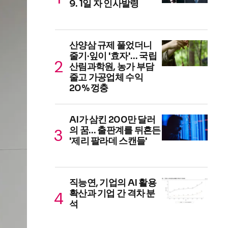
9. 1일 자 인사발령
산양삼 규제 풀었더니
줄기·잎이 '효자'… 국립
산림과학원, 농가 부담
줄고 가공업체 수익
20% 껑충
AI가 삼킨 200만 달러
의 꿈… 출판계를 뒤흔든
'제리 팔라데 스캔들'
직능연, 기업의 AI 활용
확산과 기업 간 격차 분
석