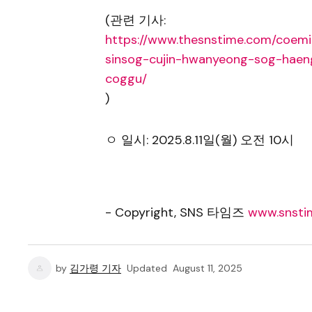
(관련 기사:
https://www.thesnstime.com/coemi
sinsog-cujin-hwanyeong-sog-hae
coggu/
)
ㅇ 일시: 2025.8.11일(월) 오전 10시
- Copyright, SNS 타임즈
www.snstim
by
김가령 기자
Updated
August 11, 2025