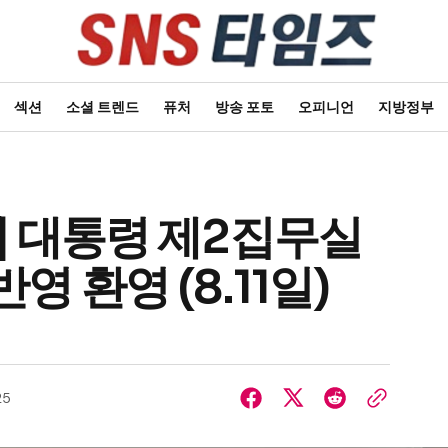
섹션
소셜 트렌드
퓨처
방송 포토
오피니언
지방정부
] 대통령 제2집무실
영 환영 (8.11일)
25