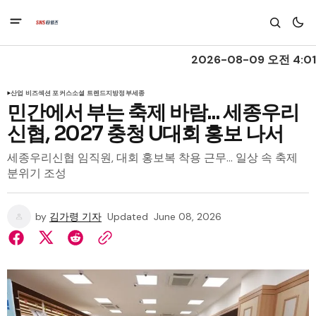
2026-08-09 오전 4:01
산업 비즈
섹션 포커스
소셜 트렌드
지방정부
세종
민간에서 부는 축제 바람... 세종우리
신협, 2027 충청 U대회 홍보 나서
세종우리신협 임직원, 대회 홍보복 착용 근무... 일상 속 축제
분위기 조성
by
김가령 기자
Updated
June 08, 2026