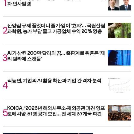
자 인사발령
산양삼 규제 풀었더니 줄기·잎이 '효자'… 국립산림
과학원, 농가 부담 줄고 가공업체 수익 20% 껑충
AI가 삼킨 200만 달러의 꿈… 출판계를 뒤흔든 '제
리 팔라데 스캔들'
직능연, 기업의 AI 활용 확산과 기업 간 격차 분석
KOICA, ‘2026년 해외사무소·재외공관 파견 영프
로페셔널’ 51명 공개 모집… 전 세계 37개국 파견