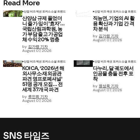
Read More
산업 비즈
섹션 포커스
소셜 트렌드
산업 비즈
섹션 포커스
소셜 트렌드
산양삼 규제 풀었더
직능연, 기업의 AI 활
니 줄기·잎이 '효자'…
용 확산과 기업 간 격
국립산림과학원, 농
차 분석
가 부담 줄고 가공업
by
김가령 기자
체 수익 20% 껑충
August 07, 2026
by
김가령 기자
August 07, 2026
산업 비즈
섹션 포커스
소셜 트렌드
산업 비즈
섹션 포커스
소셜 트렌드
KOICA, ‘2026년 해
다누리, 달 궤도에서
외사무소·재외공관
인공물 충돌 전후 포
파견 영프로페셔널’
착
51명 공개 모집… 전
by
원성욱 기자
세계 37개국 파견
August 07, 2026
by
류인희 기자
August 07, 2026
SNS 타임즈