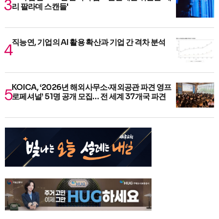
리 팔라데 스캔들'
직능연, 기업의 AI 활용 확산과 기업 간 격차 분석
KOICA, ‘2026년 해외사무소·재외공관 파견 영프
로페셔널’ 51명 공개 모집… 전 세계 37개국 파견