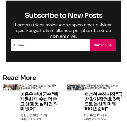
Subscribe to New Posts
Lorem ultrices malesuada sapien amet pulvinar
quis. Feugiat etiam ullamcorper pharetra vitae
nibh enim vel.
Subscribe
Read More
정치 경제
소셜 트렌드
지방정부
파플
소셜 트렌드
섹션 포커스
충남
파플
오피니언
지방정부
충남
오피니언
이용우 부여군수 "백
백성현 논산시장 "국
제문화제, 수십억 쏟
방·딸기·탑정호 3축
고 상권 못 살리면 의
으로 논산의 미래
미 없어"
100년 준비"
by
류인희 기자
by
류인희 기자
July 23, 2026
July 29, 2026