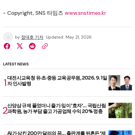
- Copyright, SNS 타임즈
www.snstimes.kr
by
정대호 기자
Updated
May 21, 2026
LATEST NEWS
대전시교육청 유·초·중등 교육공무원, 2026. 9. 1일
자 인사발령
산양삼 규제 풀었더니 줄기·잎이 '효자'… 국립산림
과학원, 농가 부담 줄고 가공업체 수익 20% 껑충
AI가 삼킨 200만 달러의 꿈… 출판계를 뒤흔든 '제