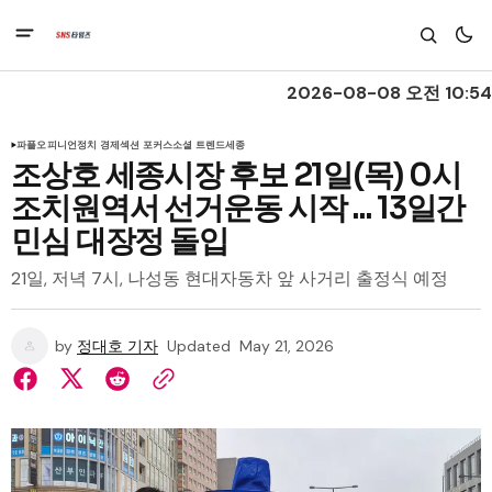
2026-08-08 오전 10:54
파플
오피니언
정치 경제
섹션 포커스
소셜 트렌드
세종
조상호 세종시장 후보 21일(목) 0시
조치원역서 선거운동 시작 ... 13일간
민심 대장정 돌입
21일, 저녁 7시, 나성동 현대자동차 앞 사거리 출정식 예정
by
정대호 기자
Updated
May 21, 2026