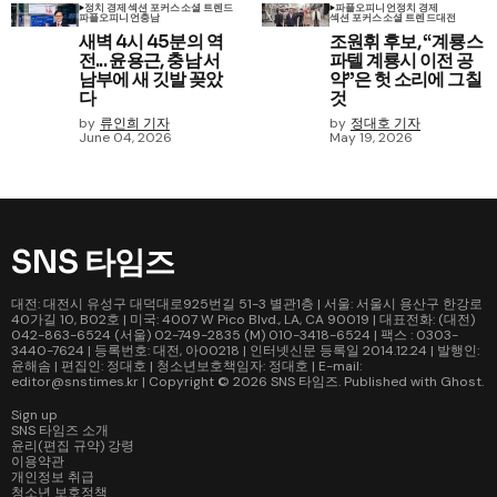
정치 경제
섹션 포커스
소셜 트렌드
파플
오피니언
정치 경제
파플
오피니언
충남
섹션 포커스
소셜 트렌드
대전
새벽 4시 45분의 역
조원휘 후보, “계룡스
전... 윤용근, 충남 서
파텔 계룡시 이전 공
남부에 새 깃발 꽂았
약”은 헛 소리에 그칠
다
것
by
류인희 기자
by
정대호 기자
June 04, 2026
May 19, 2026
SNS 타임즈
대전: 대전시 유성구 대덕대로925번길 51-3 별관1층 | 서울: 서울시 용산구 한강로
40가길 10, B02호 | 미국: 4007 W Pico Blvd., LA, CA 90019 | 대표전화: (대전)
042-863-6524 (서울) 02-749-2835 (M) 010-3418-6524 | 팩스 : 0303-
3440-7624 | 등록번호: 대전, 아00218 | 인터넷신문 등록일 2014.12.24 | 발행인:
윤해솜 | 편집인: 정대호 | 청소년보호책임자: 정대호 | E-mail:
editor@snstimes.kr | Copyright © 2026
SNS 타임즈
. Published with
Ghost
.
Sign up
SNS 타임즈 소개
윤리(편집 규약) 강령
이용약관
개인정보 취급
청소년 보호정책