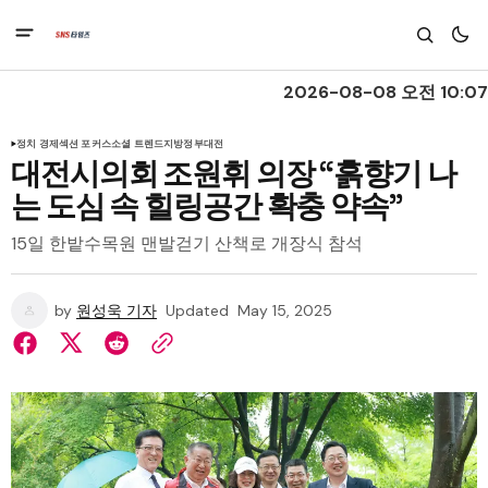
2026-08-08 오전 10:07
정치 경제
섹션 포커스
소셜 트렌드
지방정부
대전
대전시의회 조원휘 의장 “흙향기 나
는 도심 속 힐링공간 확충 약속”
15일 한밭수목원 맨발걷기 산책로 개장식 참석
by
원성욱 기자
Updated
May 15, 2025