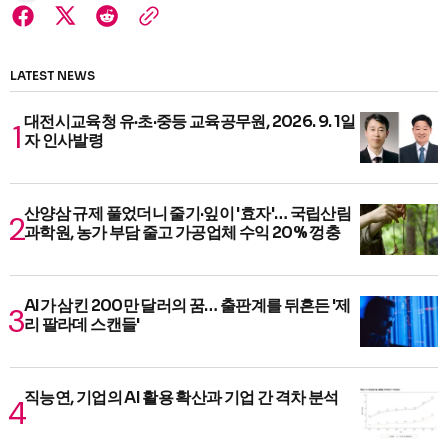
LATEST NEWS
대전시교육청 유·초·중등 교육공무원, 2026. 9. 1일
자 인사발령
산양삼 규제 풀었더니 줄기·잎이 '효자'… 국립산림
과학원, 농가 부담 줄고 가공업체 수익 20% 껑충
AI가 삼킨 200만 달러의 꿈… 출판계를 뒤흔든 '제
리 팔라데 스캔들'
직능연, 기업의 AI 활용 확산과 기업 간 격차 분석