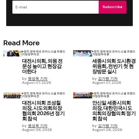
Subscribe
Read More
정치 경제
섹션 포커스
소셜 트렌드
정치 경제
섹션 포커스
소셜 트렌드
지방정부
대전
지방정부
세종
대전시의회, 의원 전
세종시의회 도시환경
문성 높이고 현장감
위원회, 전반기 첫 현
더한다
장방문 실시
by
원성욱 기자
by
김가령 기자
August 07, 2026
August 07, 2026
정치 경제
섹션 포커스
소셜 트렌드
정치 경제
섹션 포커스
소셜 트렌드
지방정부
대전
지방정부
세종
대전시의회 조성칠
안신일 세종시의회
의장, 시도의회의장
의장, 대한민국시도
협의회 2026년 정기
의회의장협의회 정기
회 참석
회 참석
by
원성욱 기자
by
김가령 기자
August 06, 2026
August 06, 2026