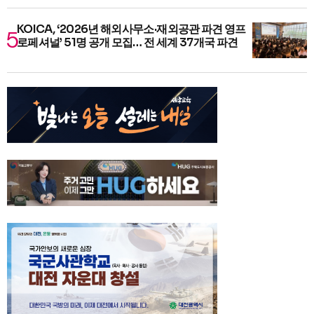
KOICA, ‘2026년 해외사무소·재외공관 파견 영프
로페셔널’ 51명 공개 모집… 전 세계 37개국 파견