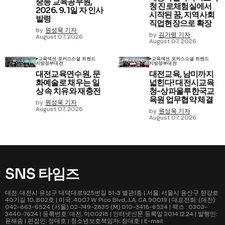
중등 교육공무원,
청 진로체험실에서
2026. 9. 1일 자 인사
시작된 꿈, 지역사회
발령
직업현장으로 확장
by
원성욱 기자
by
김가령 기자
August 07, 2026
August 07, 2026
교육
섹션 포커스
소셜 트렌드
교육
섹션 포커스
소셜 트렌드
지방정부
대전
지방정부
대전
대전교육연수원, 문
대전교육, 남미까지
화예술로 채우는 일
넓힌다! 대전시교육
상 속 치유와 재충전
청-상파울루한국교
육원 업무협약 체결
by
원성욱 기자
August 07, 2026
by
원성욱 기자
August 07, 2026
SNS 타임즈
대전: 대전시 유성구 대덕대로925번길 51-3 별관1층 | 서울: 서울시 용산구 한강로
40가길 10, B02호 | 미국: 4007 W Pico Blvd., LA, CA 90019 | 대표전화: (대전)
042-863-6524 (서울) 02-749-2835 (M) 010-3418-6524 | 팩스 : 0303-
3440-7624 | 등록번호: 대전, 아00218 | 인터넷신문 등록일 2014.12.24 | 발행인:
윤해솜 | 편집인: 정대호 | 청소년보호책임자: 정대호 | E-mail: