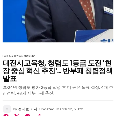
교육
소셜 트렌드
지방정부
대전
대전시교육청, 청렴도 1등급 도전 '현
장 중심 혁신 추진'... 반부패 청렴정책
발표
2024년 청렴도 평가 2등급 달성 후 더 높은 목표 설정. 4대 추
진전략, 49개 세부과제 추진.
by
정대호 기자
Updated
March 25, 2025