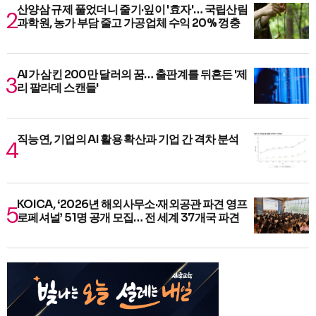
산양삼 규제 풀었더니 줄기·잎이 '효자'… 국립산림
과학원, 농가 부담 줄고 가공업체 수익 20% 껑충
AI가 삼킨 200만 달러의 꿈… 출판계를 뒤흔든 '제
리 팔라데 스캔들'
직능연, 기업의 AI 활용 확산과 기업 간 격차 분석
KOICA, ‘2026년 해외사무소·재외공관 파견 영프
로페셔널’ 51명 공개 모집… 전 세계 37개국 파견