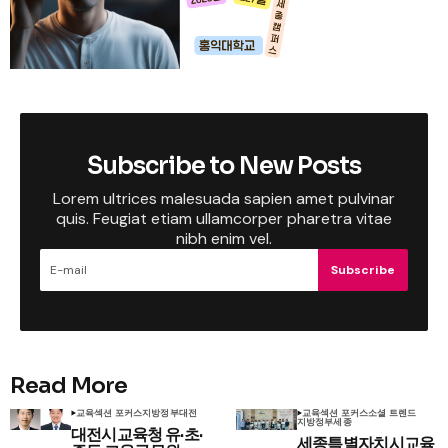
Subscribe to New Posts
Lorem ultrices malesuada sapien amet pulvinar
quis. Feugiat etiam ullamcorper pharetra vitae
nibh enim vel.
Subscribe
Read More
교육
섹션 포커스
지방정부
대전
교육
섹션 포커스
소셜 트렌드
지방정부
세종
대전시교육청 유·초·
세종특별자치시교육