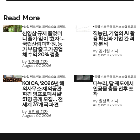
Read More
산업 비즈
섹션 포커스
소셜 트렌드
산업 비즈
섹션 포커스
소셜 트렌드
산양삼 규제 풀었더
직능연, 기업의 AI 활
니 줄기·잎이 '효자'…
용 확산과 기업 간 격
국립산림과학원, 농
차 분석
가 부담 줄고 가공업
by
김가령 기자
체 수익 20% 껑충
August 07, 2026
by
김가령 기자
August 07, 2026
산업 비즈
섹션 포커스
소셜 트렌드
산업 비즈
섹션 포커스
소셜 트렌드
KOICA, ‘2026년 해
다누리, 달 궤도에서
외사무소·재외공관
인공물 충돌 전후 포
파견 영프로페셔널’
착
51명 공개 모집… 전
by
원성욱 기자
세계 37개국 파견
August 07, 2026
by
류인희 기자
August 07, 2026