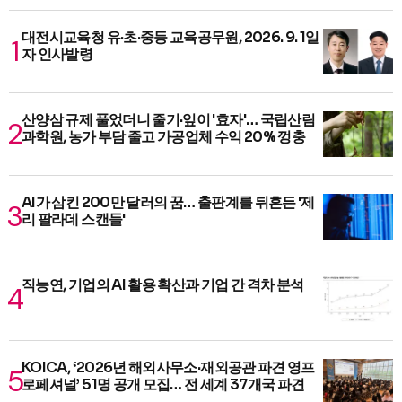
대전시교육청 유·초·중등 교육공무원, 2026. 9. 1일
자 인사발령
산양삼 규제 풀었더니 줄기·잎이 '효자'… 국립산림
과학원, 농가 부담 줄고 가공업체 수익 20% 껑충
AI가 삼킨 200만 달러의 꿈… 출판계를 뒤흔든 '제
리 팔라데 스캔들'
직능연, 기업의 AI 활용 확산과 기업 간 격차 분석
KOICA, ‘2026년 해외사무소·재외공관 파견 영프
로페셔널’ 51명 공개 모집… 전 세계 37개국 파견