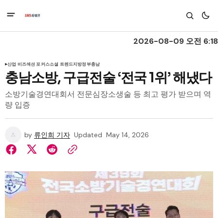
2026-08-09 오전 6:18
산업 비즈
섹션 포커스
소셜 트렌드
지방정부
충남
충남소방, 구급전술 ‘전국 1위’ 해냈다
소방기술경연대회서 전문심장소생술 등 최고 평가 받으며 역
량 입증
by
류인희 기자
Updated
May 14, 2026