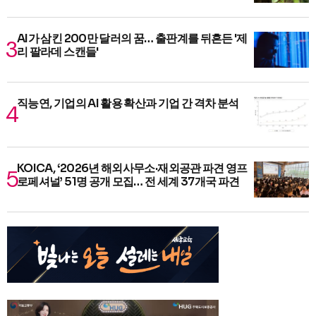
AI가 삼킨 200만 달러의 꿈… 출판계를 뒤흔든 '제
리 팔라데 스캔들'
직능연, 기업의 AI 활용 확산과 기업 간 격차 분석
KOICA, ‘2026년 해외사무소·재외공관 파견 영프
로페셔널’ 51명 공개 모집… 전 세계 37개국 파견