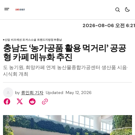
2026-08-06 오전 6:21
산업 비즈
섹션 포커스
소셜 트렌드
지방정부
충남
충남도 ‘농가공품 활용 먹거리’ 공공
형 카페 메뉴화 추진
도 농기원, 희망카페 연계 농산물종합가공센터 생산품 시음·
시식회 개최
by
류인희 기자
Updated
May 12, 2026