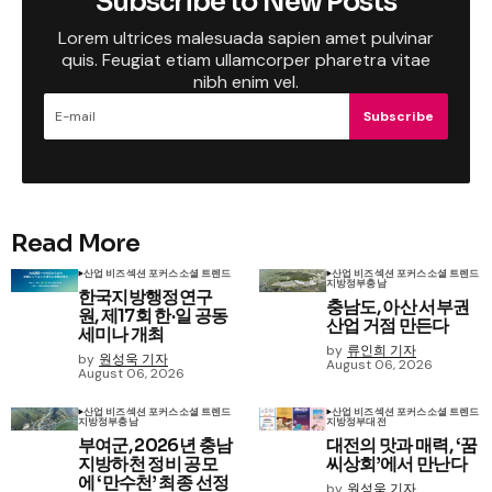
Subscribe to New Posts
Lorem ultrices malesuada sapien amet pulvinar
quis. Feugiat etiam ullamcorper pharetra vitae
nibh enim vel.
Subscribe
Read More
산업 비즈
섹션 포커스
소셜 트렌드
산업 비즈
섹션 포커스
소셜 트렌드
지방정부
충남
한국지방행정연구
충남도, 아산 서부권
원, 제17회 한·일 공동
산업 거점 만든다
세미나 개최
by
류인희 기자
by
원성욱 기자
August 06, 2026
August 06, 2026
산업 비즈
섹션 포커스
소셜 트렌드
산업 비즈
섹션 포커스
소셜 트렌드
지방정부
충남
지방정부
대전
부여군, 2026년 충남
대전의 맛과 매력, ‘꿈
지방하천 정비 공모
씨상회’에서 만난다
에 ‘만수천’ 최종 선정
by
원성욱 기자