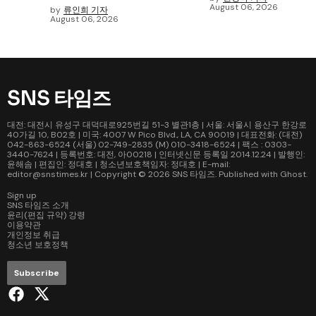
August 06, 2026
by
류인희 기자
August 06, 2026
SNS 타임즈
대전: 대전시 유성구 대덕대로925번길 51-3 별관1층 | 서울: 서울시 용산구 한강로
40가길 10, B02호 | 미국: 4007 W Pico Blvd., LA, CA 90019 | 대표전화: (대전)
042-863-6524 (서울) 02-749-2835 (M) 010-3418-6524 | 팩스 : 0303-
3440-7624 | 등록번호: 대전, 아00218 | 인터넷신문 등록일 2014.12.24 | 발행인:
윤해솜 | 편집인: 정대호 | 청소년보호책임자: 정대호 | E-mail:
editor@snstimes.kr | Copyright © 2026
SNS 타임즈
. Published with
Ghost
.
Sign up
SNS 타임즈 소개
윤리(편집 규약) 강령
이용약관
개인정보 취급
청소년 보호정책
Subscribe