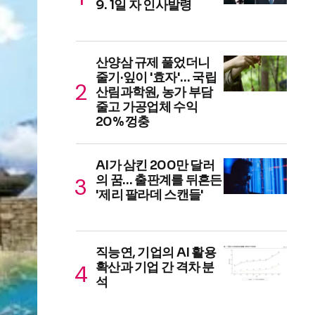
9. 1일 자 인사발령
산양삼 규제 풀었더니
줄기·잎이 '효자'… 국립
산림과학원, 농가 부담
줄고 가공업체 수익
20% 껑충
AI가 삼킨 200만 달러
의 꿈… 출판계를 뒤흔든
'제리 팔라데 스캔들'
직능연, 기업의 AI 활용
확산과 기업 간 격차 분
석