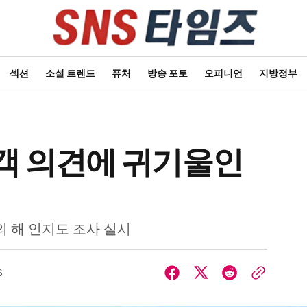
섹션
소셜 트렌드
퓨처
방송 포토
오피니언
지방정부
객 의견에 귀기울인
의 해 인지도 조사 실시
6