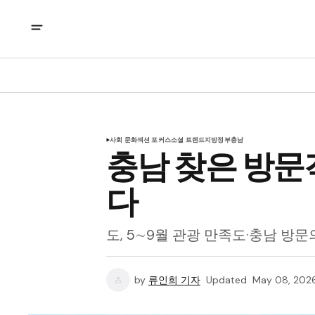
사회 문화
섹션 포커스
소셜 트렌드
지방정부
충남
충남 찾은 방문
다
도, 5∼9월 관광 만족도·충남 방문
by
류인희 기자
Updated
May 08, 202