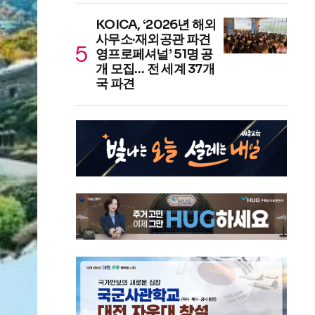
KOICA, ‘2026년 해외
사무소·재외공관 파견
영프로페셔널’ 51명 공
개 모집… 전 세계 37개
국 파견