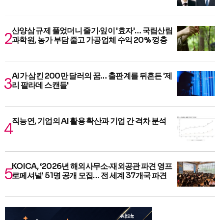
산양삼 규제 풀었더니 줄기·잎이 '효자'… 국립산림
과학원, 농가 부담 줄고 가공업체 수익 20% 껑충
AI가 삼킨 200만 달러의 꿈… 출판계를 뒤흔든 '제
리 팔라데 스캔들'
직능연, 기업의 AI 활용 확산과 기업 간 격차 분석
KOICA, ‘2026년 해외사무소·재외공관 파견 영프
로페셔널’ 51명 공개 모집… 전 세계 37개국 파견