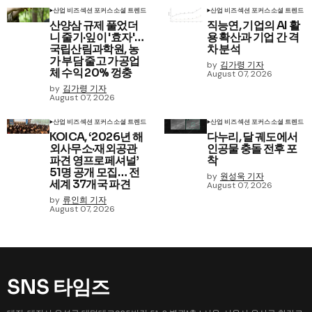
산업 비즈
섹션 포커스
소셜 트렌드
산업 비즈
섹션 포커스
소셜 트렌드
산양삼 규제 풀었더
직능연, 기업의 AI 활
니 줄기·잎이 '효자'…
용 확산과 기업 간 격
국립산림과학원, 농
차 분석
가 부담 줄고 가공업
by
김가령 기자
체 수익 20% 껑충
August 07, 2026
by
김가령 기자
August 07, 2026
산업 비즈
섹션 포커스
소셜 트렌드
산업 비즈
섹션 포커스
소셜 트렌드
KOICA, ‘2026년 해
다누리, 달 궤도에서
외사무소·재외공관
인공물 충돌 전후 포
파견 영프로페셔널’
착
51명 공개 모집… 전
by
원성욱 기자
세계 37개국 파견
August 07, 2026
by
류인희 기자
August 07, 2026
SNS 타임즈