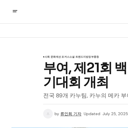
사회 문화
섹션 포커스
소셜 트렌드
지방정부
충청
부여, 제21회 
기대회 개최
전국 89개 카누팀, 카누의 메카 
by
류인희 기자
Updated
July 25, 2025