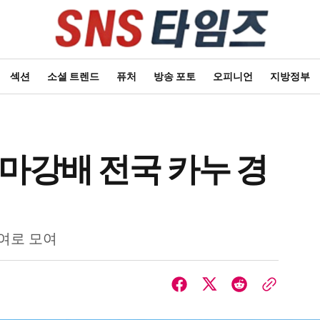
섹션
소셜 트렌드
퓨처
방송 포토
오피니언
지방정부
백마강배 전국 카누 경
부여로 모여