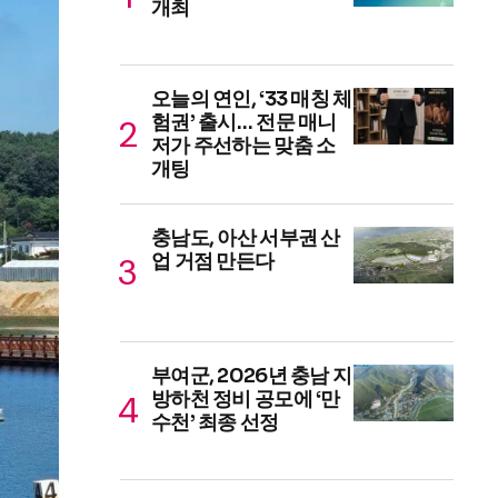
개최
오늘의 연인, ‘33 매칭 체
험권’ 출시… 전문 매니
저가 주선하는 맞춤 소
개팅
충남도, 아산 서부권 산
업 거점 만든다
부여군, 2026년 충남 지
방하천 정비 공모에 ‘만
수천’ 최종 선정