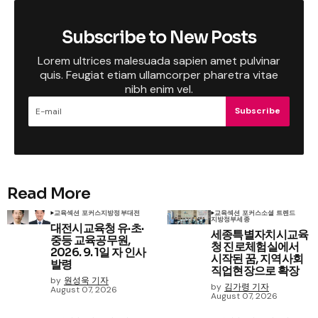
Subscribe to New Posts
Lorem ultrices malesuada sapien amet pulvinar
quis. Feugiat etiam ullamcorper pharetra vitae
nibh enim vel.
Subscribe
Read More
교육
섹션 포커스
지방정부
대전
교육
섹션 포커스
소셜 트렌드
지방정부
세종
대전시교육청 유·초·
세종특별자치시교육
중등 교육공무원,
청 진로체험실에서
2026. 9. 1일 자 인사
시작된 꿈, 지역사회
발령
직업현장으로 확장
by
원성욱 기자
by
김가령 기자
August 07, 2026
August 07, 2026