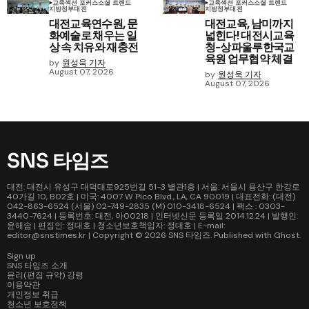
교육
섹션 포커스
소셜 트렌드
교육
섹션 포커스
소셜 트렌드
지방정부
대전
지방정부
대전
대전교육연수원, 문
대전교육, 남미까지
화예술로 채우는 일
넓힌다! 대전시교육
상 속 치유와 재충전
청-상파울루한국교
육원 업무협약 체결
by
원성욱 기자
August 07, 2026
by
원성욱 기자
August 07, 2026
SNS 타임즈
대전: 대전시 유성구 대덕대로925번길 51-3 별관1층 | 서울: 서울시 용산구 한강로
40가길 10, B02호 | 미국: 4007 W Pico Blvd., LA, CA 90019 | 대표전화: (대전)
042-863-6524 (서울) 02-749-2835 (M) 010-3418-6524 | 팩스 : 0303-
3440-7624 | 등록번호: 대전, 아00218 | 인터넷신문 등록일 2014.12.24 | 발행인:
윤해솜 | 편집인: 정대호 | 청소년보호책임자: 정대호 | E-mail:
editor@snstimes.kr | Copyright © 2026
SNS 타임즈
. Published with
Ghost
.
Sign up
SNS 타임즈 소개
윤리(편집 규약) 강령
이용약관
개인정보 취급
청소년 보호정책