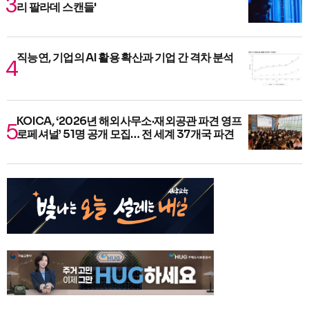
리 팔라데 스캔들'
직능연, 기업의 AI 활용 확산과 기업 간 격차 분석
KOICA, ‘2026년 해외사무소·재외공관 파견 영프
로페셔널’ 51명 공개 모집… 전 세계 37개국 파견