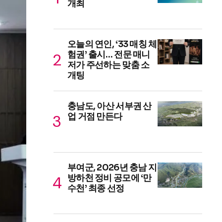
개최
오늘의 연인, ‘33 매칭 체
험권’ 출시… 전문 매니
저가 주선하는 맞춤 소
개팅
충남도, 아산 서부권 산
업 거점 만든다
부여군, 2026년 충남 지
방하천 정비 공모에 ‘만
수천’ 최종 선정