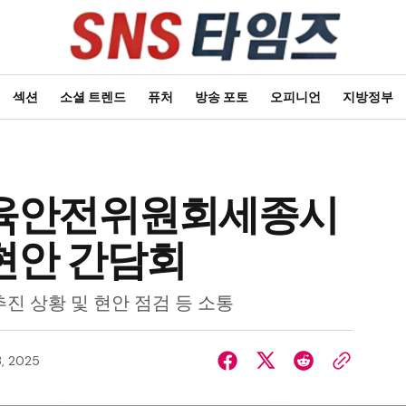
섹션
소셜 트렌드
퓨처
방송 포토
오피니언
지방정부
육안전위원회세종시
현안 간담회
진 상황 및 현안 점검 등 소통
, 2025