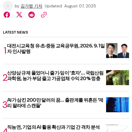
by
김가령 기자
Updated
August 07, 2025
LATEST NEWS
대전시교육청 유·초·중등 교육공무원, 2026. 9. 1일
자 인사발령
산양삼 규제 풀었더니 줄기·잎이 '효자'… 국립산림
과학원, 농가 부담 줄고 가공업체 수익 20% 껑충
AI가 삼킨 200만 달러의 꿈… 출판계를 뒤흔든 '제
리 팔라데 스캔들'
직능연, 기업의 AI 활용 확산과 기업 간 격차 분석