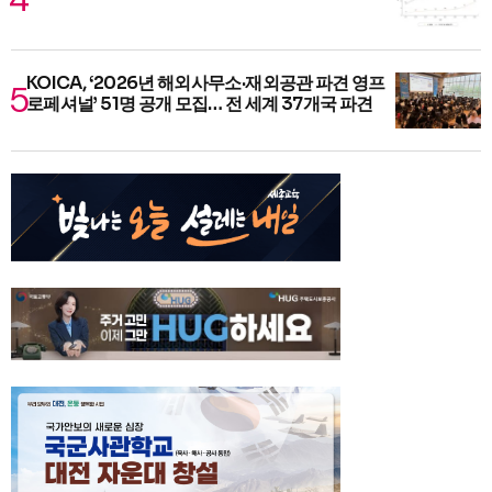
KOICA, ‘2026년 해외사무소·재외공관 파견 영프
로페셔널’ 51명 공개 모집… 전 세계 37개국 파견