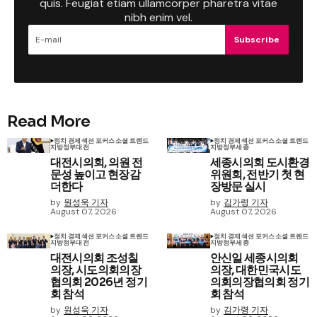
quis. Feugiat etiam ullamcorper pharetra vitae
nibh enim vel.
Subscribe
Read More
정치 경제
섹션 포커스
소셜 트렌드
정치 경제
섹션 포커스
소셜 트렌드
지방정부
대전
지방정부
세종
대전시의회, 의원 전
세종시의회 도시환경
문성 높이고 현장감
위원회, 전반기 첫 현
더한다
장방문 실시
by
원성욱 기자
by
김가령 기자
August 07, 2026
August 07, 2026
정치 경제
섹션 포커스
소셜 트렌드
정치 경제
섹션 포커스
소셜 트렌드
지방정부
대전
지방정부
세종
대전시의회 조성칠
안신일 세종시의회
의장, 시도의회의장
의장, 대한민국시도
협의회 2026년 정기
의회의장협의회 정기
회 참석
회 참석
by
원성욱 기자
by
김가령 기자