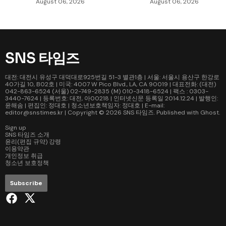
August 06, 2026
August 06, 2026
SNS 타임즈
대전: 대전시 유성구 대덕대로925번길 51-3 별관1층 | 서울: 서울시 용산구 한강로
40가길 10, B02호 | 미국: 4007 W Pico Blvd., LA, CA 90019 | 대표전화: (대전)
042-863-6524 (서울) 02-749-2835 (M) 010-3418-6524 | 팩스 : 0303-
3440-7624 | 등록번호: 대전, 아00218 | 인터넷신문 등록일 2014.12.24 | 발행인:
윤해솜 | 편집인: 정대호 | 청소년보호책임자: 정대호 | E-mail:
editor@snstimes.kr | Copyright © 2026
SNS 타임즈
. Published with
Ghost
.
Sign up
SNS 타임즈 소개
윤리(편집 규약) 강령
이용약관
개인정보 취급
청소년 보호정책
Subscribe