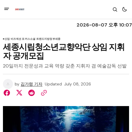
2026-08-07 오후 10:07
산업 비즈
섹션 포커스
소셜 트렌드
지방정부
세종
세종시립청소년교향악단 상임 지휘
자 공개모집
20일까지 전문성과 교육 역량 갖춘 지휘자 겸 예술감독 선발
by
김가령 기자
Updated
July 08, 2026