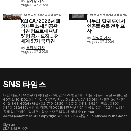
by
김가령 기자
August 07, 2026
산업 비즈
섹션 포커스
소셜 트렌드
산업 비즈
섹션 포커스
소셜 트렌드
KOICA, ‘2026년 해
다누리, 달 궤도에서
외사무소·재외공관
인공물 충돌 전후 포
파견 영프로페셔널’
착
51명 공개 모집… 전
by
원성욱 기자
세계 37개국 파견
August 07, 2026
by
류인희 기자
August 07, 2026
SNS 타임즈
대전: 대전시 유성구 대덕대로925번길 51-3 별관1층 | 서울: 서울시 용산구 한강로
40가길 10, B02호 | 미국: 4007 W Pico Blvd., LA, CA 90019 | 대표전화: (대전)
042-863-6524 (서울) 02-749-2835 (M) 010-3418-6524 | 팩스 : 0303-
3440-7624 | 등록번호: 대전, 아00218 | 인터넷신문 등록일 2014.12.24 | 발행인:
윤해솜 | 편집인: 정대호 | 청소년보호책임자: 정대호 | E-mail:
editor@snstimes.kr | Copyright © 2026
SNS 타임즈
. Published with
Ghost
.
Sign up
SNS 타임즈 소개