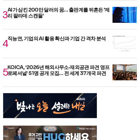
AI가 삼킨 200만 달러의 꿈… 출판계를 뒤흔든 '제
리 팔라데 스캔들'
직능연, 기업의 AI 활용 확산과 기업 간 격차 분석
KOICA, ‘2026년 해외사무소·재외공관 파견 영프
로페셔널’ 51명 공개 모집… 전 세계 37개국 파견