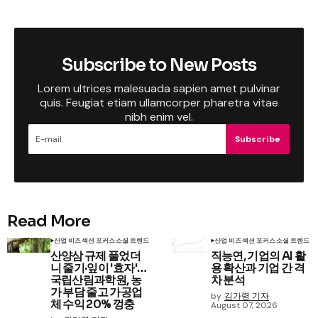
Subscribe to New Posts
Lorem ultrices malesuada sapien amet pulvinar
quis. Feugiat etiam ullamcorper pharetra vitae
nibh enim vel.
Subscribe
Read More
산업 비즈
섹션 포커스
소셜 트렌드
산업 비즈
섹션 포커스
소셜 트렌드
산양삼 규제 풀었더
직능연, 기업의 AI 활
니 줄기·잎이 '효자'…
용 확산과 기업 간 격
국립산림과학원, 농
차 분석
가 부담 줄고 가공업
by
김가령 기자
체 수익 20% 껑충
August 07, 2026