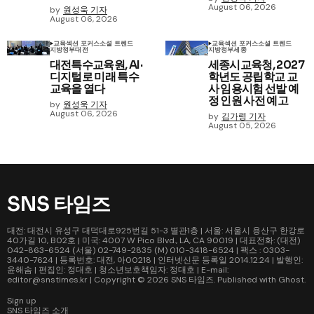
August 06, 2026
by
원성욱 기자
August 06, 2026
교육
섹션 포커스
소셜 트렌드
교육
섹션 포커스
소셜 트렌드
지방정부
대전
지방정부
세종
대전특수교육원, AI·
세종시교육청, 2027
디지털로 미래 특수
학년도 공립학교 교
교육을 열다
사 임용시험 선발 예
정 인원 사전 예고
by
원성욱 기자
August 06, 2026
by
김가령 기자
August 05, 2026
SNS 타임즈
대전: 대전시 유성구 대덕대로925번길 51-3 별관1층 | 서울: 서울시 용산구 한강로
40가길 10, B02호 | 미국: 4007 W Pico Blvd., LA, CA 90019 | 대표전화: (대전)
042-863-6524 (서울) 02-749-2835 (M) 010-3418-6524 | 팩스 : 0303-
3440-7624 | 등록번호: 대전, 아00218 | 인터넷신문 등록일 2014.12.24 | 발행인:
윤해솜 | 편집인: 정대호 | 청소년보호책임자: 정대호 | E-mail:
editor@snstimes.kr | Copyright © 2026
SNS 타임즈
. Published with
Ghost
.
Sign up
SNS 타임즈 소개