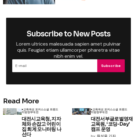
Subscribe to New Posts
Lorem ultrices malesuada sapien amet pulvinar
quis. Feugiat etiam ullamcorper pharetra vitae
nibh enim vel.
Subscribe
Read More
교육
섹션 포커스
소셜 트렌드
교육
섹션 포커스
소셜 트렌드
지방정부
대전
지방정부
대전
대전시교육청, 지자
대전서부글로벌영재
체와 손잡고 어린이
교육원, ‘코딩-Day’
집 회계 모니터링 나
캠프 운영
선다
by
원성욱 기자