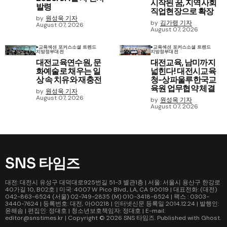
시작된 꿈, 지역사회
발령
직업현장으로 확장
by
원성욱 기자
by
김가령 기자
August 07, 2026
August 07, 2026
교육
섹션 포커스
소셜 트렌드
교육
섹션 포커스
소셜 트렌드
지방정부
대전
지방정부
대전
대전교육연수원, 문
대전교육, 남미까지
화예술로 채우는 일
넓힌다! 대전시교육
상 속 치유와 재충전
청-상파울루한국교
육원 업무협약 체결
by
원성욱 기자
August 07, 2026
by
원성욱 기자
August 07, 2026
SNS 타임즈
대전: 대전시 유성구 대덕대로925번길 51-3 별관1층 | 서울: 서울시 용산구 한강로
40가길 10, B02호 | 미국: 4007 W Pico Blvd., LA, CA 90019 | 대표전화: (대전)
042-863-6524 (서울) 02-749-2835 (M) 010-3418-6524 | 팩스 : 0303-
3440-7624 | 등록번호: 대전, 아00218 | 인터넷신문 등록일 2014.12.24 | 발행인:
윤해솜 | 편집인: 정대호 | 청소년보호책임자: 정대호 | E-mail:
editor@snstimes.kr | Copyright © 2026
SNS 타임즈
. Published with
Ghost
.