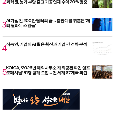
과학원, 농가 부담 줄고 가공업체 수익 20% 껑충
AI가 삼킨 200만 달러의 꿈… 출판계를 뒤흔든 '제
리 팔라데 스캔들'
직능연, 기업의 AI 활용 확산과 기업 간 격차 분석
KOICA, ‘2026년 해외사무소·재외공관 파견 영프
로페셔널’ 51명 공개 모집… 전 세계 37개국 파견