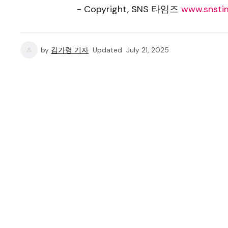
- Copyright, SNS 타임즈
www.snstim
by
김가령 기자
Updated
July 21, 2025