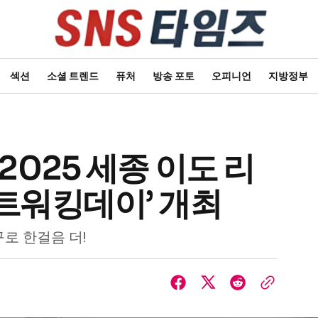
섹션
소셜 트렌드
퓨처
방송 포토
오피니언
지방정부
2025 세종 이도 리
트워킹데이’ 개최
로 한걸음 더!