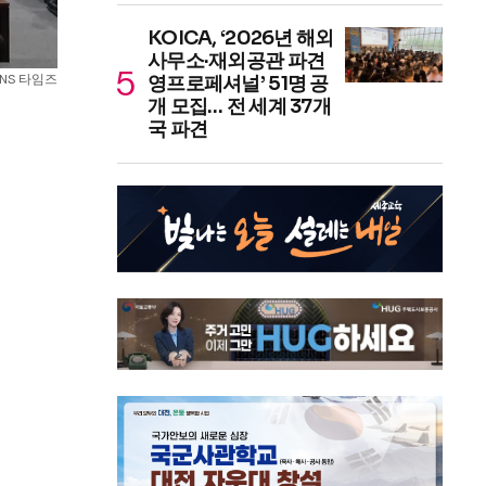
KOICA, ‘2026년 해외
사무소·재외공관 파견
SNS 타임즈
영프로페셔널’ 51명 공
개 모집… 전 세계 37개
국 파견