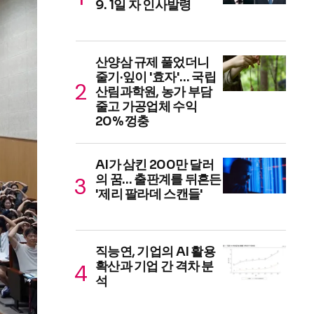
9. 1일 자 인사발령
산양삼 규제 풀었더니
줄기·잎이 '효자'… 국립
산림과학원, 농가 부담
줄고 가공업체 수익
20% 껑충
AI가 삼킨 200만 달러
의 꿈… 출판계를 뒤흔든
'제리 팔라데 스캔들'
직능연, 기업의 AI 활용
확산과 기업 간 격차 분
석