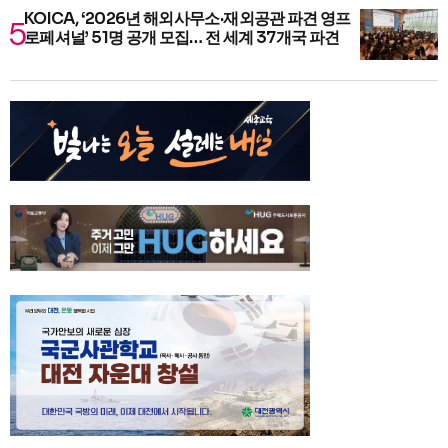
KOICA, ‘2026년 해외사무소·재외공관 파견 영프
로페셔널’ 51명 공개 모집… 전 세계 37개국 파견