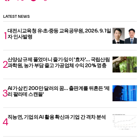
LATEST NEWS
대전시교육청 유·초·중등 교육공무원, 2026. 9. 1일
자 인사발령
산양삼 규제 풀었더니 줄기·잎이 '효자'… 국립산림
과학원, 농가 부담 줄고 가공업체 수익 20% 껑충
AI가 삼킨 200만 달러의 꿈… 출판계를 뒤흔든 '제
리 팔라데 스캔들'
직능연, 기업의 AI 활용 확산과 기업 간 격차 분석