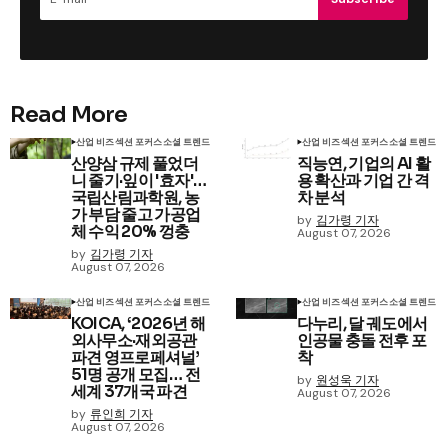
Read More
산업 비즈
섹션 포커스
소셜 트렌드
산업 비즈
섹션 포커스
소셜 트렌드
산양삼 규제 풀었더
직능연, 기업의 AI 활
니 줄기·잎이 '효자'…
용 확산과 기업 간 격
국립산림과학원, 농
차 분석
가 부담 줄고 가공업
by
김가령 기자
체 수익 20% 껑충
August 07, 2026
by
김가령 기자
August 07, 2026
산업 비즈
섹션 포커스
소셜 트렌드
산업 비즈
섹션 포커스
소셜 트렌드
KOICA, ‘2026년 해
다누리, 달 궤도에서
외사무소·재외공관
인공물 충돌 전후 포
파견 영프로페셔널’
착
51명 공개 모집… 전
by
원성욱 기자
세계 37개국 파견
August 07, 2026
by
류인희 기자
August 07, 2026