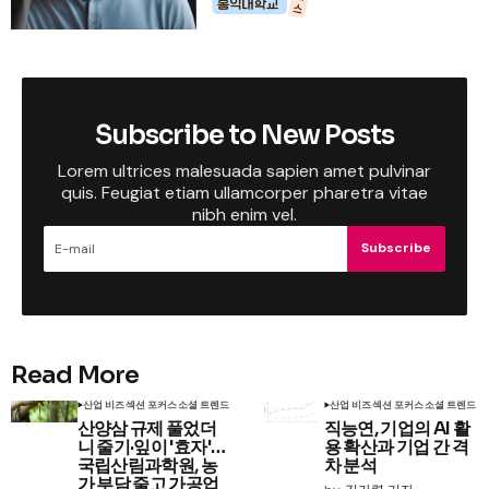
Subscribe to New Posts
Lorem ultrices malesuada sapien amet pulvinar
quis. Feugiat etiam ullamcorper pharetra vitae
nibh enim vel.
Subscribe
Read More
산업 비즈
섹션 포커스
소셜 트렌드
산업 비즈
섹션 포커스
소셜 트렌드
산양삼 규제 풀었더
직능연, 기업의 AI 활
니 줄기·잎이 '효자'…
용 확산과 기업 간 격
국립산림과학원, 농
차 분석
가 부담 줄고 가공업