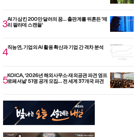
AI가 삼킨 200만 달러의 꿈… 출판계를 뒤흔든 '제
리 팔라데 스캔들'
직능연, 기업의 AI 활용 확산과 기업 간 격차 분석
KOICA, ‘2026년 해외사무소·재외공관 파견 영프
로페셔널’ 51명 공개 모집… 전 세계 37개국 파견