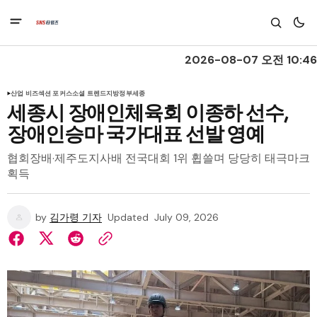
2026-08-07 오전 10:46
산업 비즈
섹션 포커스
소셜 트렌드
지방정부
세종
세종시 장애인체육회 이종하 선수,
장애인승마 국가대표 선발 영예
협회장배·제주도지사배 전국대회 1위 휩쓸며 당당히 태극마크
획득
by
김가령 기자
Updated
July 09, 2026