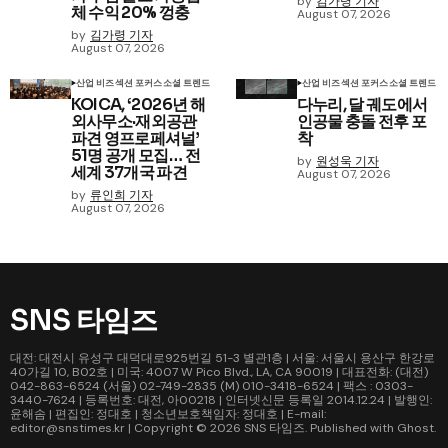
by
김가령 기자
체 수익 20% 껑충
August 07, 2026
by
김가령 기자
August 07, 2026
산업 비즈
섹션 포커스
소셜 트렌드
산업 비즈
섹션 포커스
소셜 트렌드
KOICA, ‘2026년 해
다누리, 달 궤도에서
외사무소·재외공관
인공물 충돌 전후 포
파견 영프로페셔널’
착
51명 공개 모집… 전
by
원성욱 기자
세계 37개국 파견
August 07, 2026
by
류인희 기자
August 07, 2026
SNS 타임즈
대전: 대전시 유성구 대덕대로925번길 51-3 별관1층 | 서울: 서울시 용산구 한강로
40가길 10, B02호 | 미국: 4007 W Pico Blvd., LA, CA 90019 | 대표전화: (대전)
042-863-6524 (서울) 02-749-2835 (M) 010-3418-6524 | 팩스 : 0303-
3440-7624 | 등록번호: 대전, 아00218 | 인터넷신문 등록일 2014.12.24 | 발행인:
윤해솜 | 편집인: 정대호 | 청소년보호책임자: 정대호 | E-mail:
editor@snstimes.kr | Copyright © 2026
SNS 타임즈
. Published with
Ghost
.