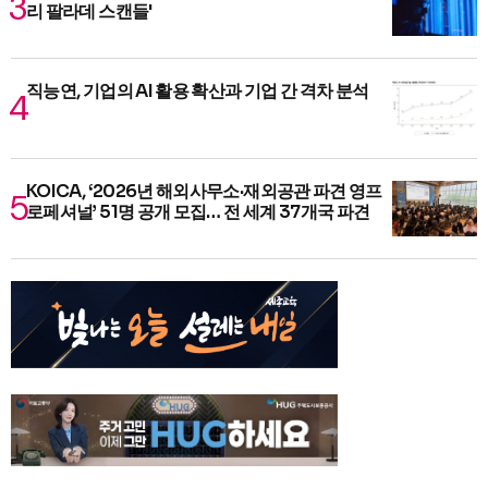
리 팔라데 스캔들'
직능연, 기업의 AI 활용 확산과 기업 간 격차 분석
KOICA, ‘2026년 해외사무소·재외공관 파견 영프
로페셔널’ 51명 공개 모집… 전 세계 37개국 파견