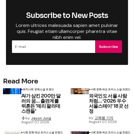
Subscribe to New Posts
Lorem ultrices malesuada sapien amet pulvinar
quis. Feugiat etiam ullamcorper pharetra vitae
nibh enim vel.
Subscribe
Read More
퓨처
사회 문화
소셜 트렌드
사회 문화
섹션 포커스
소셜 트렌드
AI가 삼킨 200만 달
외국인도 서울 사람
러의 꿈… 출판계를
처럼… ‘2026 우수
뒤흔든 '제리 팔라데
서울스테이’ 18곳 선
스캔들'
정
by
고해봉 기자
by
Jason Jung
August 07, 2026
August 07, 2026
사회 문화
섹션 포커스
소셜 트렌드
사회 문화
섹션 포커스
소셜 트렌드