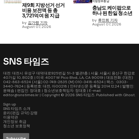
지방정부
충남
제9회 지방선거 선거
충남도 케이팝으로
비용 보전액 등 총
하나 된 한일 청소년
3,721억여 원 지급
by
류인희 기자
by
김가령 기자
August 07, 2026
August 07, 2026
SNS 타임즈
대전: 대전시 유성구 대덕대로925번길 51-3 별관1층 | 서울: 서울시 용산구 한강로
40가길 10, B02호 | 미국: 4007 W Pico Blvd., LA, CA 90019 | 대표전화: (대전)
042-863-6524 (서울) 02-749-2835 (M) 010-3418-6524 | 팩스 : 0303-
3440-7624 | 등록번호: 대전, 아00218 | 인터넷신문 등록일 2014.12.24 | 발행인:
윤해솜 | 편집인: 정대호 | 청소년보호책임자: 정대호 | E-mail:
editor@snstimes.kr | Copyright © 2026
SNS 타임즈
. Published with
Ghost
.
Sign up
SNS 타임즈 소개
윤리(편집 규약) 강령
이용약관
개인정보 취급
청소년 보호정책
Subscribe