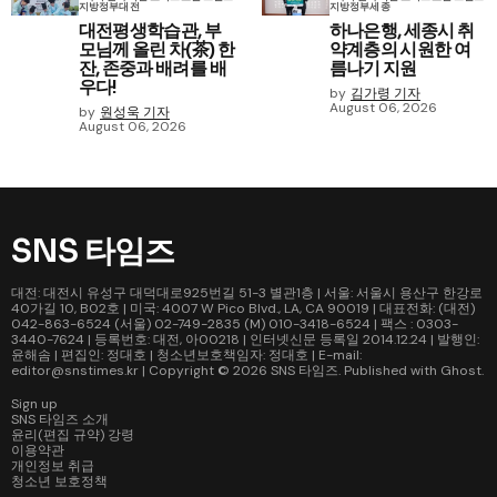
지방정부
대전
지방정부
세종
대전평생학습관, 부
하나은행, 세종시 취
모님께 올린 차(茶) 한
약계층의 시원한 여
잔, 존중과 배려를 배
름나기 지원
우다!
by
김가령 기자
August 06, 2026
by
원성욱 기자
August 06, 2026
SNS 타임즈
대전: 대전시 유성구 대덕대로925번길 51-3 별관1층 | 서울: 서울시 용산구 한강로
40가길 10, B02호 | 미국: 4007 W Pico Blvd., LA, CA 90019 | 대표전화: (대전)
042-863-6524 (서울) 02-749-2835 (M) 010-3418-6524 | 팩스 : 0303-
3440-7624 | 등록번호: 대전, 아00218 | 인터넷신문 등록일 2014.12.24 | 발행인:
윤해솜 | 편집인: 정대호 | 청소년보호책임자: 정대호 | E-mail:
editor@snstimes.kr | Copyright © 2026
SNS 타임즈
. Published with
Ghost
.
Sign up
SNS 타임즈 소개
윤리(편집 규약) 강령
이용약관
개인정보 취급
청소년 보호정책