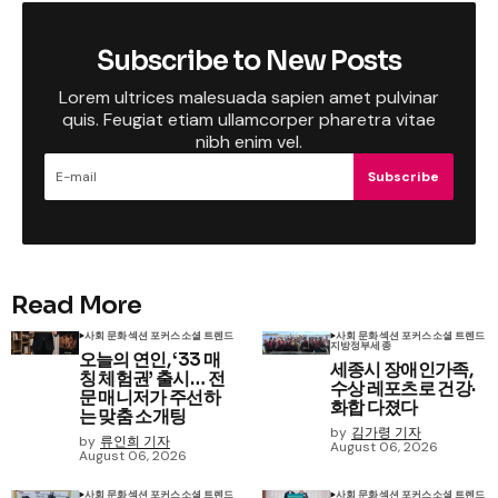
Subscribe to New Posts
Lorem ultrices malesuada sapien amet pulvinar
quis. Feugiat etiam ullamcorper pharetra vitae
nibh enim vel.
Subscribe
Read More
사회 문화
섹션 포커스
소셜 트렌드
사회 문화
섹션 포커스
소셜 트렌드
지방정부
세종
오늘의 연인, ‘33 매
세종시 장애인가족,
칭 체험권’ 출시… 전
수상 레포츠로 건강·
문 매니저가 주선하
화합 다졌다
는 맞춤 소개팅
by
김가령 기자
by
류인희 기자
August 06, 2026
August 06, 2026
사회 문화
섹션 포커스
소셜 트렌드
사회 문화
섹션 포커스
소셜 트렌드