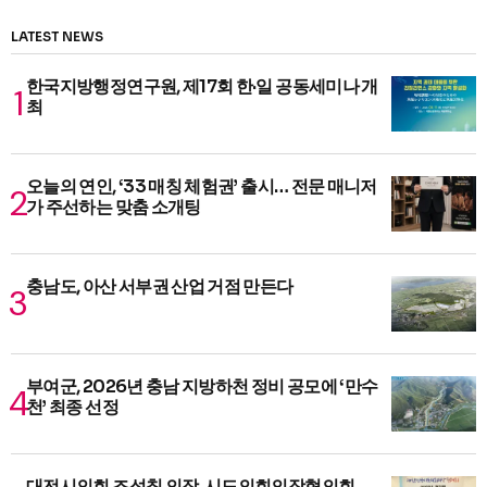
LATEST NEWS
한국지방행정연구원, 제17회 한·일 공동세미나 개
최
오늘의 연인, ‘33 매칭 체험권’ 출시… 전문 매니저
가 주선하는 맞춤 소개팅
충남도, 아산 서부권 산업 거점 만든다
부여군, 2026년 충남 지방하천 정비 공모에 ‘만수
천’ 최종 선정
대전시의회 조성칠 의장, 시도의회의장협의회