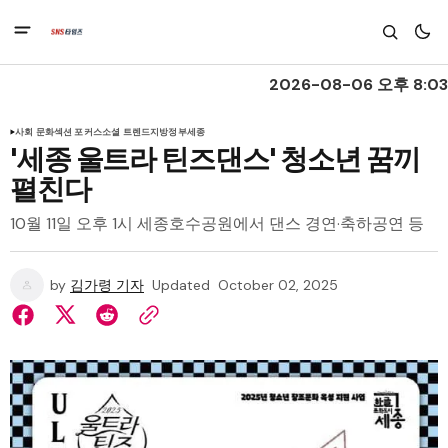
2026-08-06 오후 8:03
사회 문화
섹션 포커스
소셜 트렌드
지방정부
세종
'세종 울트라 틴즈댄스' 청소년 꿈끼
펼친다
10월 11일 오후 1시 세종호수공원에서 댄스 경연·축하공연 등
by
김가령 기자
Updated
October 02, 2025