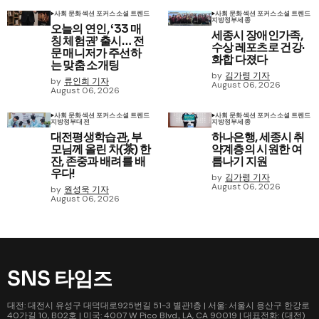
사회 문화
섹션 포커스
소셜 트렌드
사회 문화
섹션 포커스
소셜 트렌드
지방정부
세종
오늘의 연인, ‘33 매
세종시 장애인가족,
칭 체험권’ 출시… 전
수상 레포츠로 건강·
문 매니저가 주선하
화합 다졌다
는 맞춤 소개팅
by
김가령 기자
by
류인희 기자
August 06, 2026
August 06, 2026
사회 문화
섹션 포커스
소셜 트렌드
사회 문화
섹션 포커스
소셜 트렌드
지방정부
대전
지방정부
세종
대전평생학습관, 부
하나은행, 세종시 취
모님께 올린 차(茶) 한
약계층의 시원한 여
잔, 존중과 배려를 배
름나기 지원
우다!
by
김가령 기자
August 06, 2026
by
원성욱 기자
August 06, 2026
SNS 타임즈
대전: 대전시 유성구 대덕대로925번길 51-3 별관1층 | 서울: 서울시 용산구 한강로
40가길 10, B02호 | 미국: 4007 W Pico Blvd., LA, CA 90019 | 대표전화: (대전)