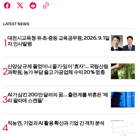
LATEST NEWS
대전시교육청 유·초·중등 교육공무원, 2026. 9. 1일
자 인사발령
산양삼 규제 풀었더니 줄기·잎이 '효자'… 국립산림
과학원, 농가 부담 줄고 가공업체 수익 20% 껑충
AI가 삼킨 200만 달러의 꿈… 출판계를 뒤흔든 '제
리 팔라데 스캔들'
직능연, 기업의 AI 활용 확산과 기업 간 격차 분석