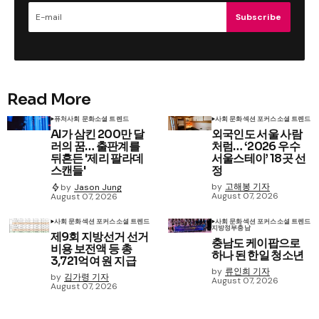
Subscribe
Read More
퓨처
사회 문화
소셜 트렌드
사회 문화
섹션 포커스
소셜 트렌드
AI가 삼킨 200만 달
외국인도 서울 사람
러의 꿈… 출판계를
처럼… ‘2026 우수
뒤흔든 '제리 팔라데
서울스테이’ 18곳 선
스캔들'
정
by
고해봉 기자
by
Jason Jung
August 07, 2026
August 07, 2026
사회 문화
섹션 포커스
소셜 트렌드
사회 문화
섹션 포커스
소셜 트렌드
지방정부
충남
제9회 지방선거 선거
충남도 케이팝으로
비용 보전액 등 총
하나 된 한일 청소년
3,721억여 원 지급
by
류인희 기자
by
김가령 기자
August 07, 2026
August 07, 2026