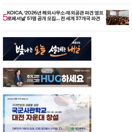
KOICA, ‘2026년 해외사무소·재외공관 파견 영프
로페셔널’ 51명 공개 모집… 전 세계 37개국 파견