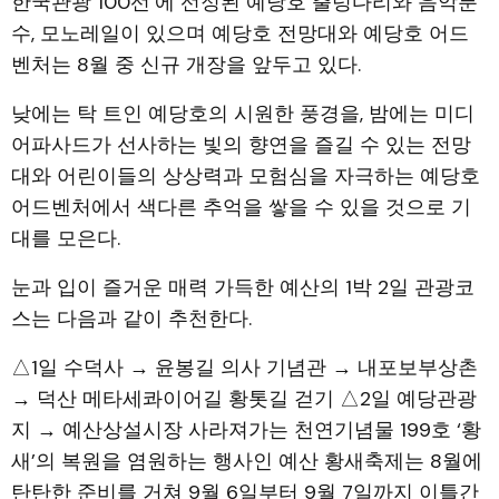
한국관광 100선’에 선정된 예당호 출렁다리와 음악분
수, 모노레일이 있으며 예당호 전망대와 예당호 어드
벤처는 8월 중 신규 개장을 앞두고 있다.
낮에는 탁 트인 예당호의 시원한 풍경을, 밤에는 미디
어파사드가 선사하는 빛의 향연을 즐길 수 있는 전망
대와 어린이들의 상상력과 모험심을 자극하는 예당호
어드벤처에서 색다른 추억을 쌓을 수 있을 것으로 기
대를 모은다.
눈과 입이 즐거운 매력 가득한 예산의 1박 2일 관광코
스는 다음과 같이 추천한다.
△1일 수덕사 → 윤봉길 의사 기념관 → 내포보부상촌
→ 덕산 메타세콰이어길 황톳길 걷기 △2일 예당관광
지 → 예산상설시장 사라져가는 천연기념물 199호 ‘황
새’의 복원을 염원하는 행사인 예산 황새축제는 8월에
탄탄한 준비를 거쳐 9월 6일부터 9월 7일까지 이틀간