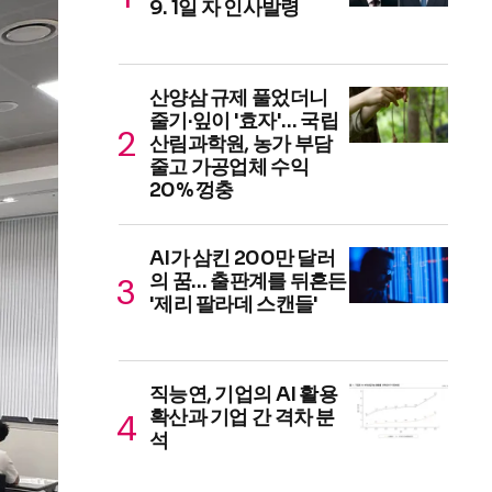
9. 1일 자 인사발령
산양삼 규제 풀었더니
줄기·잎이 '효자'… 국립
산림과학원, 농가 부담
줄고 가공업체 수익
20% 껑충
AI가 삼킨 200만 달러
의 꿈… 출판계를 뒤흔든
'제리 팔라데 스캔들'
직능연, 기업의 AI 활용
확산과 기업 간 격차 분
석