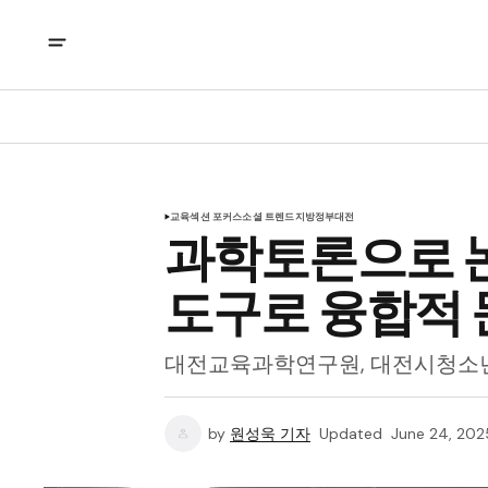
교육
섹션 포커스
소셜 트렌드
지방정부
대전
과학토론으로 논
도구로 융합적
대전교육과학연구원, 대전시청소
by
원성욱 기자
Updated
June 24, 202