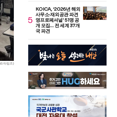
KOICA, ‘2026년 해외
사무소·재외공관 파견
영프로페셔널’ 51명 공
개 모집… 전 세계 37개
국 파견
S 타임즈)