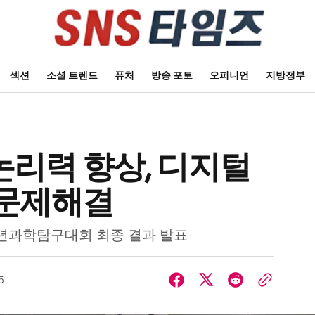
섹션
소셜 트렌드
퓨처
방송 포토
오피니언
지방정부
리력 향상, 디지털
 문제해결
년과학탐구대회 최종 결과 발표
5