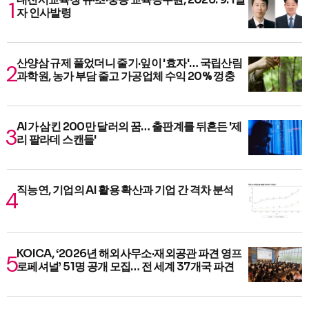
자 인사발령
산양삼 규제 풀었더니 줄기·잎이 '효자'… 국립산림
과학원, 농가 부담 줄고 가공업체 수익 20% 껑충
AI가 삼킨 200만 달러의 꿈… 출판계를 뒤흔든 '제
리 팔라데 스캔들'
직능연, 기업의 AI 활용 확산과 기업 간 격차 분석
KOICA, ‘2026년 해외사무소·재외공관 파견 영프
로페셔널’ 51명 공개 모집… 전 세계 37개국 파견