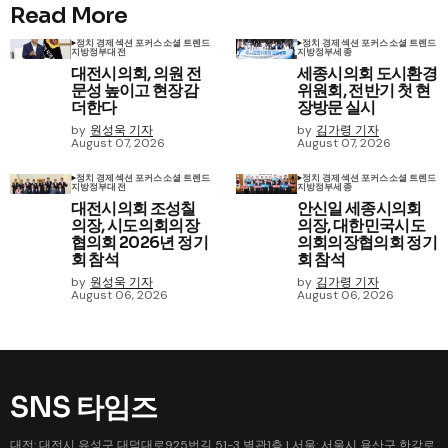
Read More
정치 경제
섹션 포커스
소셜 트렌드
정치 경제
섹션 포커스
소셜 트렌드
지방정부
대전
지방정부
세종
대전시의회, 의원 전
세종시의회 도시환경
문성 높이고 현장감
위원회, 전반기 첫 현
더한다
장방문 실시
by
원성욱 기자
by
김가령 기자
August 07, 2026
August 07, 2026
정치 경제
섹션 포커스
소셜 트렌드
정치 경제
섹션 포커스
소셜 트렌드
지방정부
대전
지방정부
세종
대전시의회 조성칠
안신일 세종시의회
의장, 시도의회의장
의장, 대한민국시도
협의회 2026년 정기
의회의장협의회 정기
회 참석
회 참석
by
원성욱 기자
by
김가령 기자
August 06, 2026
August 06, 2026
SNS 타임즈
대전: 대전시 유성구 대덕대로925번길 51-3 별관1층 | 서울: 서울시 용산구 한강로