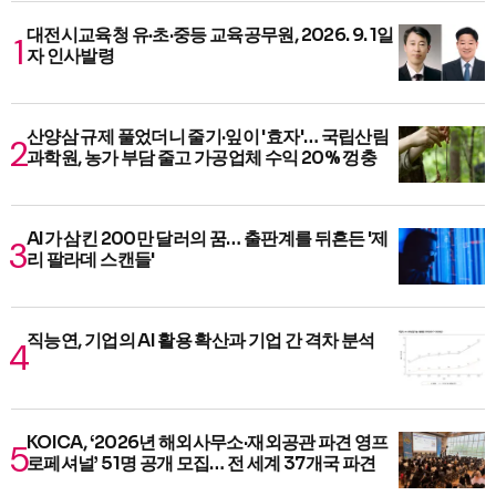
대전시교육청 유·초·중등 교육공무원, 2026. 9. 1일
자 인사발령
산양삼 규제 풀었더니 줄기·잎이 '효자'… 국립산림
과학원, 농가 부담 줄고 가공업체 수익 20% 껑충
AI가 삼킨 200만 달러의 꿈… 출판계를 뒤흔든 '제
리 팔라데 스캔들'
직능연, 기업의 AI 활용 확산과 기업 간 격차 분석
KOICA, ‘2026년 해외사무소·재외공관 파견 영프
로페셔널’ 51명 공개 모집… 전 세계 37개국 파견