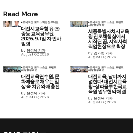
Read More
교육
섹션 포커스
지방정부
대전
교육
섹션 포커스
소셜 트렌드
지방정부
세종
대전시교육청 유·초·
세종특별자치시교육
중등 교육공무원,
청 진로체험실에서
2026. 9. 1일 자 인사
시작된 꿈, 지역사회
발령
직업현장으로 확장
by
원성욱 기자
by
김가령 기자
August 07, 2026
August 07, 2026
교육
섹션 포커스
소셜 트렌드
교육
섹션 포커스
소셜 트렌드
지방정부
대전
지방정부
대전
대전교육연수원, 문
대전교육, 남미까지
화예술로 채우는 일
넓힌다! 대전시교육
상 속 치유와 재충전
청-상파울루한국교
육원 업무협약 체결
by
원성욱 기자
August 07, 2026
by
원성욱 기자
August 07, 2026