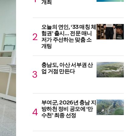
개최
오늘의 연인, ‘33 매칭 체
험권’ 출시… 전문 매니
저가 주선하는 맞춤 소
개팅
충남도, 아산 서부권 산
업 거점 만든다
부여군, 2026년 충남 지
방하천 정비 공모에 ‘만
수천’ 최종 선정