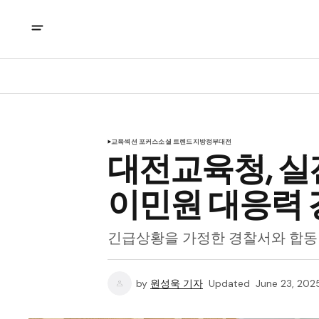
교육
섹션 포커스
소셜 트렌드
지방정부
대전
대전교육청, 실
이민원 대응력 
긴급상황을 가정한 경찰서와 합동
by
원성욱 기자
Updated
June 23, 202