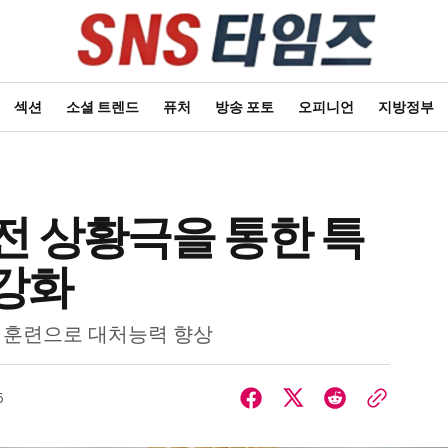
섹션
소셜 트렌드
퓨처
방송 포토
오피니언
지방정부
전 상황극을 통한 특
강화
 훈련으로 대처능력 향상
5