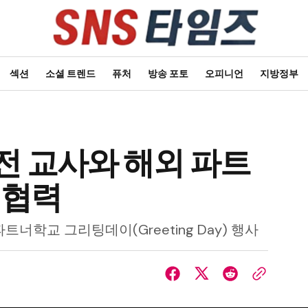
섹션
소셜 트렌드
퓨처
방송 포토
오피니언
지방정부
전 교사와 해외 파트
 협력
너학교 그리팅데이(Greeting Day) 행사