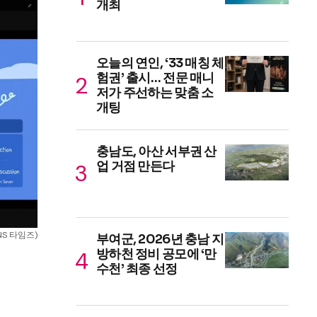
개최
오늘의 연인, ‘33 매칭 체
험권’ 출시… 전문 매니
저가 주선하는 맞춤 소
개팅
충남도, 아산 서부권 산
업 거점 만든다
S 타임즈)
부여군, 2026년 충남 지
방하천 정비 공모에 ‘만
수천’ 최종 선정