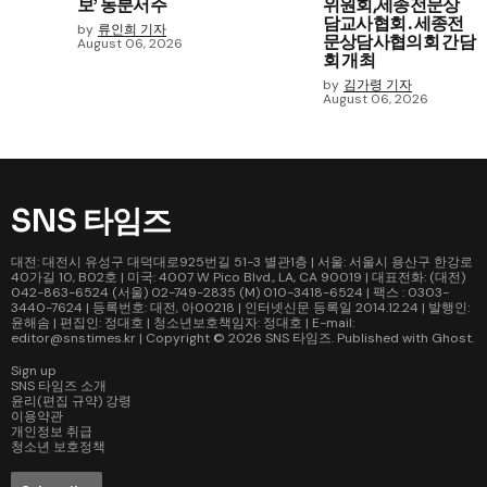
보’ 동분서주
위원회,세종전문상
담교사협회․세종전
by
류인희 기자
문상담사협의회 간담
August 06, 2026
회 개최
by
김가령 기자
August 06, 2026
SNS 타임즈
대전: 대전시 유성구 대덕대로925번길 51-3 별관1층 | 서울: 서울시 용산구 한강로
40가길 10, B02호 | 미국: 4007 W Pico Blvd., LA, CA 90019 | 대표전화: (대전)
042-863-6524 (서울) 02-749-2835 (M) 010-3418-6524 | 팩스 : 0303-
3440-7624 | 등록번호: 대전, 아00218 | 인터넷신문 등록일 2014.12.24 | 발행인:
윤해솜 | 편집인: 정대호 | 청소년보호책임자: 정대호 | E-mail:
editor@snstimes.kr | Copyright © 2026
SNS 타임즈
. Published with
Ghost
.
Sign up
SNS 타임즈 소개
윤리(편집 규약) 강령
이용약관
개인정보 취급
청소년 보호정책