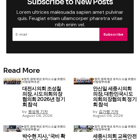
Subscribe to New Posts
Lorem ultrices malesuada sapien amet pulvinar
quis. Feugiat etiam ullamcorper pharetra vitae
nibh enim vel.
Subscribe
Read More
정치 경제
섹션 포커스
소셜 트렌드
정치 경제
섹션 포커스
소셜 트렌드
지방정부
대전
지방정부
세종
대전시의회 조성칠
안신일 세종시의회
의장, 시도의회의장
의장, 대한민국시도
협의회 2026년 정기
의회의장협의회 정기
회 참석
회 참석
by
원성욱 기자
by
김가령 기자
August 06, 2026
August 06, 2026
정치 경제
섹션 포커스
소셜 트렌드
정치 경제
섹션 포커스
소셜 트렌드
지방정부
충남
지방정부
세종
박수현 지사, ‘국비 확
세종시의회 교육안전