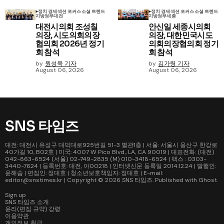
정치 경제
섹션 포커스
소셜 트렌드
정치 경제
섹션 포커스
소셜 트렌드
지방정부
대전
지방정부
세종
대전시의회 조성칠
안신일 세종시의회
의장, 시도의회의장
의장, 대한민국시도
협의회 2026년 정기
의회의장협의회 정기
회 참석
회 참석
by
원성욱 기자
by
김가령 기자
August 06, 2026
August 06, 2026
SNS 타임즈
대전: 대전시 유성구 대덕대로925번길 51-3 별관1층 | 서울: 서울시 용산구 한강로
40가길 10, B02호 | 미국: 4007 W Pico Blvd., LA, CA 90019 | 대표전화: (대전)
042-863-6524 (서울) 02-749-2835 (M) 010-3418-6524 | 팩스 : 0303-
3440-7624 | 등록번호: 대전, 아00218 | 인터넷신문 등록일 2014.12.24 | 발행인:
윤해솜 | 편집인: 정대호 | 청소년보호책임자: 정대호 | E-mail:
editor@snstimes.kr | Copyright © 2026
SNS 타임즈
. Published with
Ghost
.
Sign up
SNS 타임즈 소개
윤리(편집 규약) 강령
이용약관
개인정보 취급