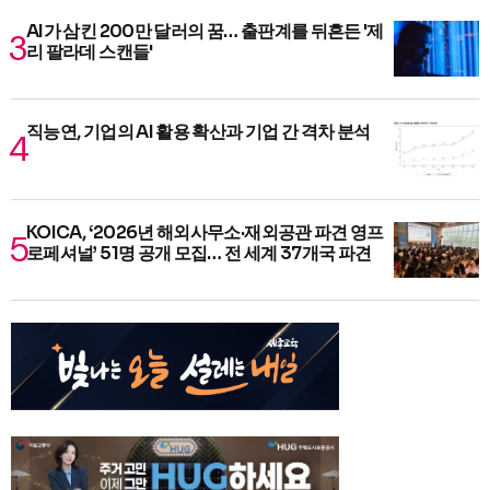
AI가 삼킨 200만 달러의 꿈… 출판계를 뒤흔든 '제
리 팔라데 스캔들'
직능연, 기업의 AI 활용 확산과 기업 간 격차 분석
KOICA, ‘2026년 해외사무소·재외공관 파견 영프
로페셔널’ 51명 공개 모집… 전 세계 37개국 파견