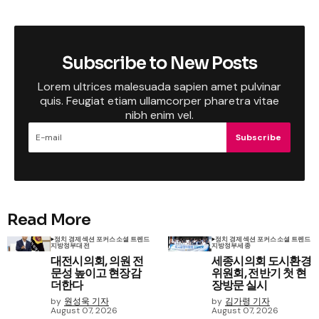
Subscribe to New Posts
Lorem ultrices malesuada sapien amet pulvinar
quis. Feugiat etiam ullamcorper pharetra vitae
nibh enim vel.
Subscribe
Read More
정치 경제
섹션 포커스
소셜 트렌드
정치 경제
섹션 포커스
소셜 트렌드
지방정부
대전
지방정부
세종
대전시의회, 의원 전
세종시의회 도시환경
문성 높이고 현장감
위원회, 전반기 첫 현
더한다
장방문 실시
by
원성욱 기자
by
김가령 기자
August 07, 2026
August 07, 2026