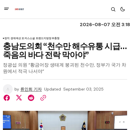
2026-08-07 오전 3:18
정치 경제
섹션 포커스
소셜 트렌드
지방정부
충청
충남도의회 “천수만 해수유통 시급…
죽음의 바다 전락 막아야”
정광섭 의원 “황금어장 생태계 붕괴된 천수만, 정부가 국가 차
원에서 적극 나서야”
by
류인희 기자
Updated
September 03, 2025