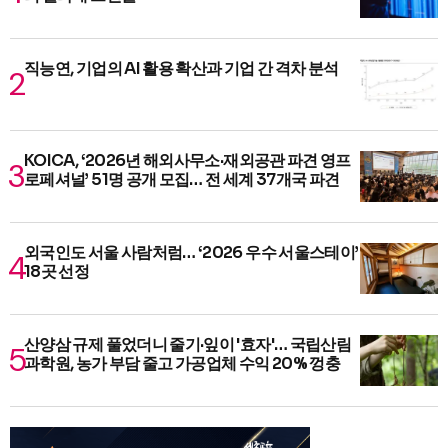
직능연, 기업의 AI 활용 확산과 기업 간 격차 분석
KOICA, ‘2026년 해외사무소·재외공관 파견 영프
로페셔널’ 51명 공개 모집… 전 세계 37개국 파견
외국인도 서울 사람처럼… ‘2026 우수 서울스테이’
18곳 선정
산양삼 규제 풀었더니 줄기·잎이 '효자'… 국립산림
과학원, 농가 부담 줄고 가공업체 수익 20% 껑충