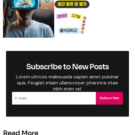
Subscribe to New Posts
Lorem ultrices malesuada sapien amet pulvinar
quis. Feugiat etiam ullamcorper pharetra vitae
nibh enim vel.
Subscribe
Read More