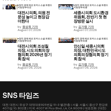
정치 경제
섹션 포커스
소셜 트렌드
정치 경제
섹션 포커스
소셜 트렌드
지방정부
대전
지방정부
세종
대전시의회, 의원 전
세종시의회 도시환경
문성 높이고 현장감
위원회, 전반기 첫 현
더한다
장방문 실시
by
원성욱 기자
by
김가령 기자
August 07, 2026
August 07, 2026
정치 경제
섹션 포커스
소셜 트렌드
정치 경제
섹션 포커스
소셜 트렌드
지방정부
대전
지방정부
세종
대전시의회 조성칠
안신일 세종시의회
의장, 시도의회의장
의장, 대한민국시도
협의회 2026년 정기
의회의장협의회 정기
회 참석
회 참석
by
원성욱 기자
by
김가령 기자
August 06, 2026
August 06, 2026
SNS 타임즈
대전: 대전시 유성구 대덕대로925번길 51-3 별관1층 | 서울: 서울시 용산구 한강로
40가길 10, B02호 | 미국: 4007 W Pico Blvd., LA, CA 90019 | 대표전화: (대전)