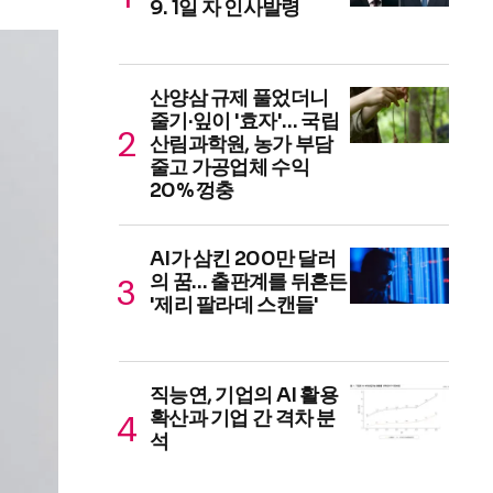
9. 1일 자 인사발령
산양삼 규제 풀었더니
줄기·잎이 '효자'… 국립
산림과학원, 농가 부담
줄고 가공업체 수익
20% 껑충
AI가 삼킨 200만 달러
의 꿈… 출판계를 뒤흔든
'제리 팔라데 스캔들'
직능연, 기업의 AI 활용
확산과 기업 간 격차 분
석