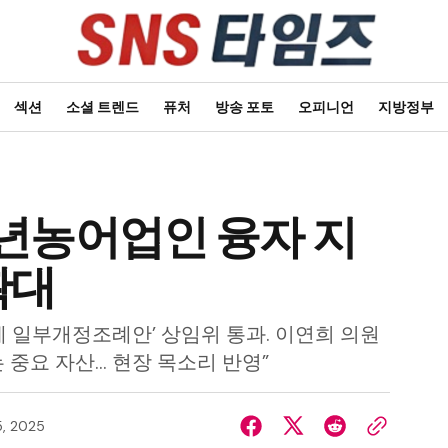
섹션
소셜 트렌드
퓨처
방송 포토
오피니언
지방정부
년농어업인 융자 지
확대
례 일부개정조례안’ 상임위 통과. 이연희 의원
 중요 자산… 현장 목소리 반영”
5, 2025