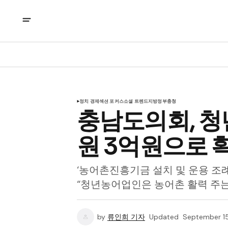
정치 경제
섹션 포커스
소셜 트렌드
지방정부
충청
충남도의회, 청
원 3억원으로 
‘농어촌진흥기금 설치 및 운용 조
“청년농어업인은 농어촌 활력 주는
by
류인희 기자
Updated
September 1