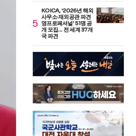
KOICA, ‘2026년 해외
사무소·재외공관 파견
영프로페셔널’ 51명 공
개 모집… 전 세계 37개
국 파견