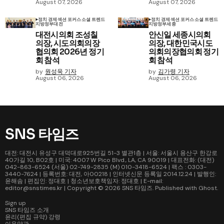
August 07, 2026
August 07, 2026
정치 경제
섹션 포커스
소셜 트렌드
정치 경제
섹션 포커스
소셜 트렌드
지방정부
대전
지방정부
세종
대전시의회 조성칠
안신일 세종시의회
의장, 시도의회의장
의장, 대한민국시도
협의회 2026년 정기
의회의장협의회 정기
회 참석
회 참석
by
원성욱 기자
by
김가령 기자
August 06, 2026
August 06, 2026
SNS 타임즈
대전: 대전시 유성구 대덕대로925번길 51-3 별관1층 | 서울: 서울시 용산구 한강로
40가길 10, B02호 | 미국: 4007 W Pico Blvd., LA, CA 90019 | 대표전화: (대전)
042-863-6524 (서울) 02-749-2835 (M) 010-3418-6524 | 팩스 : 0303-
3440-7624 | 등록번호: 대전, 아00218 | 인터넷신문 등록일 2014.12.24 | 발행인:
윤해솜 | 편집인: 정대호 | 청소년보호책임자: 정대호 | E-mail:
editor@snstimes.kr | Copyright © 2026
SNS 타임즈
. Published with
Ghost
.
Sign up
SNS 타임즈 소개
윤리(편집 규약) 강령
이용약관