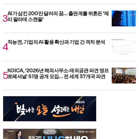
AI가 삼킨 200만 달러의 꿈… 출판계를 뒤흔든 '제
리 팔라데 스캔들'
직능연, 기업의 AI 활용 확산과 기업 간 격차 분석
KOICA, ‘2026년 해외사무소·재외공관 파견 영프
로페셔널’ 51명 공개 모집… 전 세계 37개국 파견