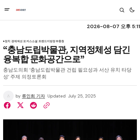
2026-08-07 오후 5:11
정치 경제
섹션 포커스
소셜 트렌드
지방정부
충청
“충남도립박물관, 지역정체성 담긴
융복합 문화공간으로”
충남도의회 ‘충남도립박물관 건립 필요성과 서산 유치 타당
성’ 주제 의정토론회
by
류인희 기자
Updated
July 25, 2025