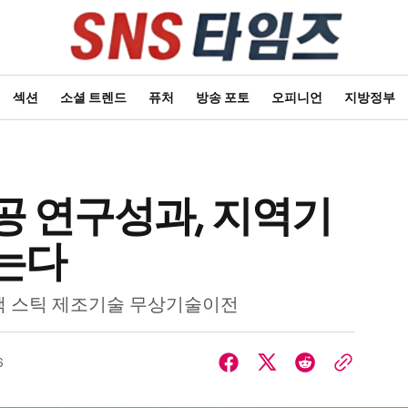
섹션
소셜 트렌드
퓨처
방송 포토
오피니언
지방정부
공 연구성과, 지역기
는다
액 스틱 제조기술 무상기술이전
6