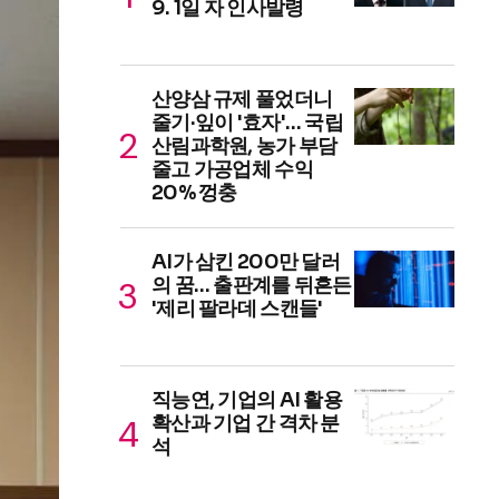
9. 1일 자 인사발령
산양삼 규제 풀었더니
줄기·잎이 '효자'… 국립
산림과학원, 농가 부담
줄고 가공업체 수익
20% 껑충
AI가 삼킨 200만 달러
의 꿈… 출판계를 뒤흔든
'제리 팔라데 스캔들'
직능연, 기업의 AI 활용
확산과 기업 간 격차 분
석