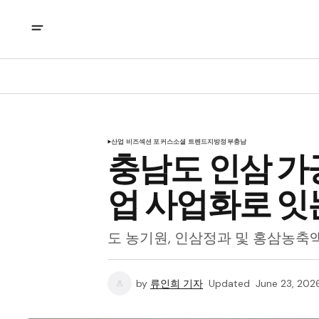
산업 비즈
섹션 포커스
소셜 트렌드
지방정부
충남
충남도 인삼 가
업 사업화로 잇
도 농기원, 인삼정과 및 홍삼농축
by
류인희 기자
Updated
June 23, 202