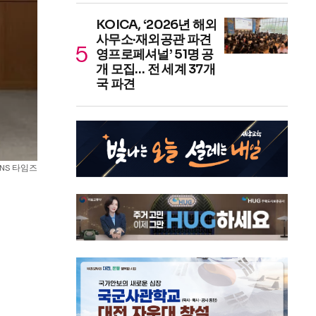
KOICA, ‘2026년 해외
사무소·재외공관 파견
영프로페셔널’ 51명 공
개 모집… 전 세계 37개
국 파견
NS 타임즈