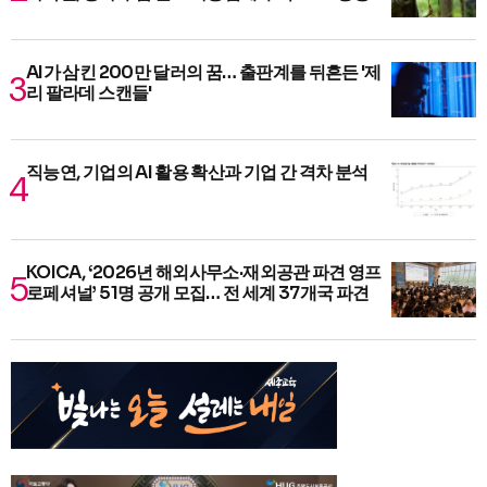
AI가 삼킨 200만 달러의 꿈… 출판계를 뒤흔든 '제
리 팔라데 스캔들'
직능연, 기업의 AI 활용 확산과 기업 간 격차 분석
KOICA, ‘2026년 해외사무소·재외공관 파견 영프
로페셔널’ 51명 공개 모집… 전 세계 37개국 파견