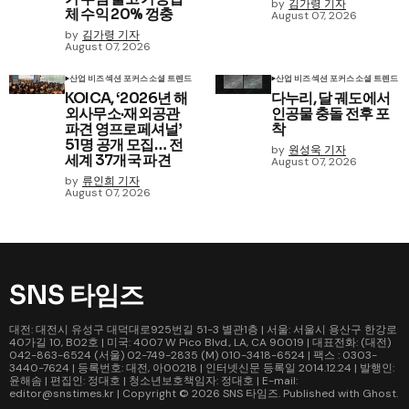
by
김가령 기자
체 수익 20% 껑충
August 07, 2026
by
김가령 기자
August 07, 2026
산업 비즈
섹션 포커스
소셜 트렌드
산업 비즈
섹션 포커스
소셜 트렌드
KOICA, ‘2026년 해
다누리, 달 궤도에서
외사무소·재외공관
인공물 충돌 전후 포
파견 영프로페셔널’
착
51명 공개 모집… 전
by
원성욱 기자
세계 37개국 파견
August 07, 2026
by
류인희 기자
August 07, 2026
SNS 타임즈
대전: 대전시 유성구 대덕대로925번길 51-3 별관1층 | 서울: 서울시 용산구 한강로
40가길 10, B02호 | 미국: 4007 W Pico Blvd., LA, CA 90019 | 대표전화: (대전)
042-863-6524 (서울) 02-749-2835 (M) 010-3418-6524 | 팩스 : 0303-
3440-7624 | 등록번호: 대전, 아00218 | 인터넷신문 등록일 2014.12.24 | 발행인:
윤해솜 | 편집인: 정대호 | 청소년보호책임자: 정대호 | E-mail:
editor@snstimes.kr | Copyright © 2026
SNS 타임즈
. Published with
Ghost
.