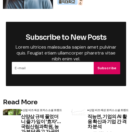
Subscribe to New Posts
Lorem ultrices malesuada sapien amet pulvinar
quis. Feugiat etiam ullamcorper pharetra vitae
nibh enim vel.
Subscribe
Read More
산업 비즈
섹션 포커스
소셜 트렌드
산업 비즈
섹션 포커스
소셜 트렌드
산양삼 규제 풀었더
직능연, 기업의 AI 활
니 줄기·잎이 '효자'…
용 확산과 기업 간 격
국립산림과학원, 농
차 분석
가 부담 줄고 가공업