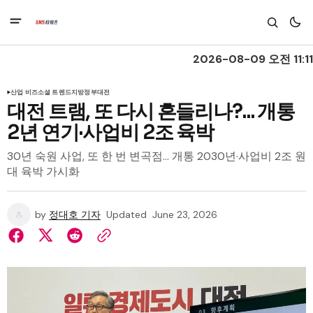
2026-08-09 오전 11:11
산업 비즈
소셜 트렌드
지방정부
대전
대전 트램, 또 다시 흔들리나?... 개통
2년 연기·사업비 2조 육박
30년 숙원 사업, 또 한 번 변곡점… 개통 2030년·사업비 2조 원
대 육박 가시화
by
정대호 기자
Updated
June 23, 2026