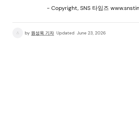
- Copyright, SNS 타임즈 www.snstim
by
원성욱 기자
Updated
June 23, 2026