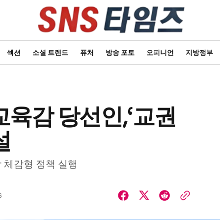
섹션
소셜 트렌드
퓨처
방송 포토
오피니언
지방정부
육감 당선인,‘교권
설
 체감형 정책 실행
6