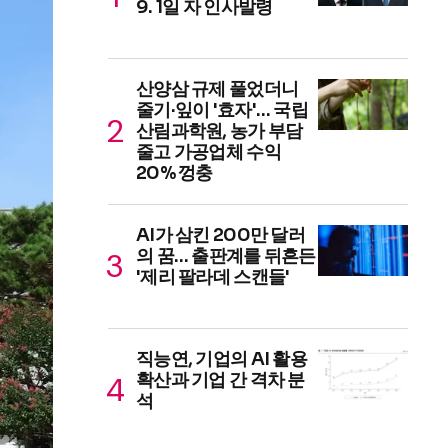
9. 1일 자 인사발령
산양삼 규제 풀었더니
줄기·잎이 '효자'… 국립
산림과학원, 농가 부담
줄고 가공업체 수익
20% 껑충
AI가 삼킨 200만 달러
의 꿈… 출판계를 뒤흔든
'제리 팔라데 스캔들'
직능연, 기업의 AI 활용
확산과 기업 간 격차 분
석