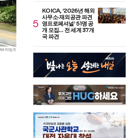
KOICA, ‘2026년 해외
사무소·재외공관 파견
영프로페셔널’ 51명 공
개 모집… 전 세계 37개
국 파견
NS 타임즈