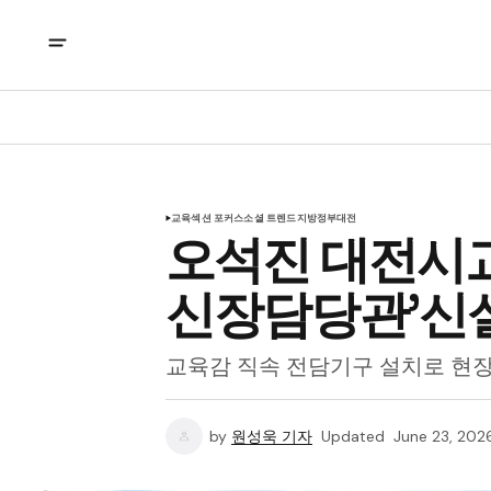
교육
섹션 포커스
소셜 트렌드
지방정부
대전
오석진 대전시교
신장담당관’신
교육감 직속 전담기구 설치로 현장
by
원성욱 기자
Updated
June 23, 202