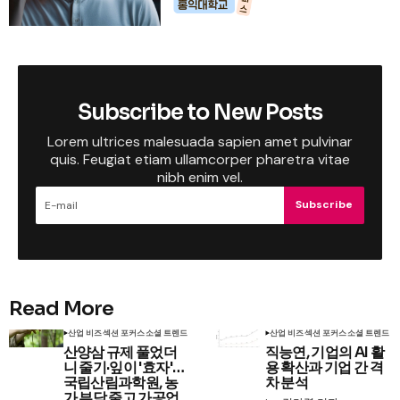
Subscribe to New Posts
Lorem ultrices malesuada sapien amet pulvinar
quis. Feugiat etiam ullamcorper pharetra vitae
nibh enim vel.
Subscribe
Read More
산업 비즈
섹션 포커스
소셜 트렌드
산업 비즈
섹션 포커스
소셜 트렌드
산양삼 규제 풀었더
직능연, 기업의 AI 활
니 줄기·잎이 '효자'…
용 확산과 기업 간 격
국립산림과학원, 농
차 분석
가 부담 줄고 가공업