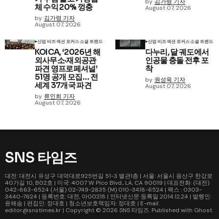
by
김가령 기자
체 수익 20% 껑충
August 07, 2026
by
김가령 기자
August 07, 2026
산업 비즈
섹션 포커스
소셜 트렌드
산업 비즈
섹션 포커스
소셜 트렌드
KOICA, ‘2026년 해
다누리, 달 궤도에서
외사무소·재외공관
인공물 충돌 전후 포
파견 영프로페셔널’
착
51명 공개 모집… 전
by
원성욱 기자
세계 37개국 파견
August 07, 2026
by
류인희 기자
August 07, 2026
SNS 타임즈
대전: 대전시 유성구 대덕대로925번길 51-3 별관1층 | 서울: 서울시 용산구 한강로
40가길 10, B02호 | 미국: 4007 W Pico Blvd., LA, CA 90019 | 대표전화: (대전)
042-863-6524 (서울) 02-749-2835 (M) 010-3418-6524 | 팩스 : 0303-
3440-7624 | 등록번호: 대전, 아00218 | 인터넷신문 등록일 2014.12.24 | 발행인:
윤해솜 | 편집인: 정대호 | 청소년보호책임자: 정대호 | E-mail:
editor@snstimes.kr | Copyright © 2026
SNS 타임즈
. Published with
Ghost
.