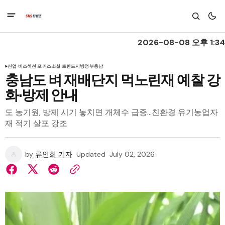
2026-08-08 오후 1:34
산업 비즈
섹션 포커스
소셜 트렌드
지방정부
충남
충남도 벼 재배단지 먹노린재 예찰 강
화·방제 안내
도 농기원, 방제 시기 놓치면 개체수 급증…친환경 유기농업자
재 적기 살포 강조
by
류인희 기자
Updated
July 02, 2026