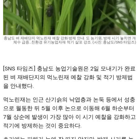
충남도 벼 재배단지 먹노린재 예찰 강화·방제 안내. 도 농기원, 방제 시기 놓치면 개
체수 급증…친환경 유기농업자재 적기 살포 강조. (사진: 충남도/SNS 타임즈)
[SNS 타임즈] 충남도 농업기술원은 2일 모내기가 완료
된 벼 재배단지의 먹노린재 예찰 강화 및 적기 방제법
을 안내했다.
먹노린재는 인근 산기슭의 낙엽층과 논둑 등에서 성충
으로 월동한 뒤 5월 이후 논으로 이동해 6월 하순부터
7월 상순에 발생이 가장 많아 이 시기 예찰을 강화하고
적기에 방제하는 것이 중요하다.