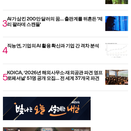
AI가 삼킨 200만 달러의 꿈… 출판계를 뒤흔든 '제
리 팔라데 스캔들'
직능연, 기업의 AI 활용 확산과 기업 간 격차 분석
KOICA, ‘2026년 해외사무소·재외공관 파견 영프
로페셔널’ 51명 공개 모집… 전 세계 37개국 파견