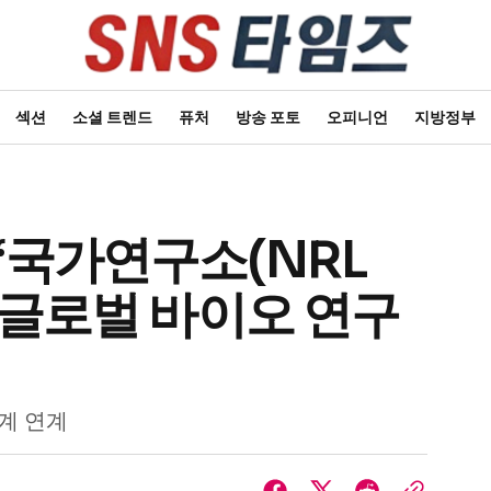
섹션
소셜 트렌드
퓨처
방송 포토
오피니언
지방정부
 ‘국가연구소(NRL
로 글로벌 바이오 연구
계 연계