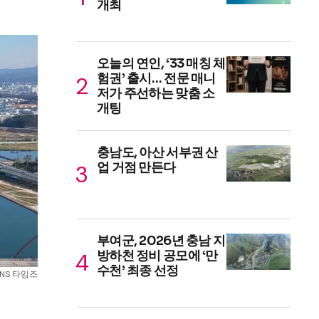
개최
오늘의 연인, ‘33 매칭 체
험권’ 출시… 전문 매니
저가 주선하는 맞춤 소
개팅
충남도, 아산 서부권 산
업 거점 만든다
부여군, 2026년 충남 지
방하천 정비 공모에 ‘만
수천’ 최종 선정
NS 타임즈