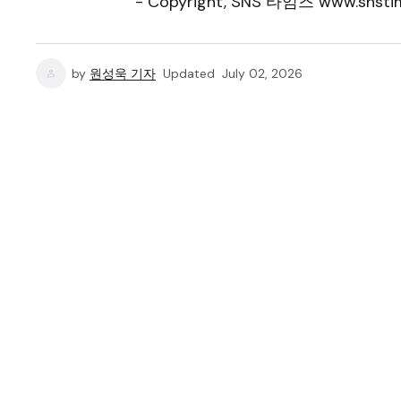
- Copyright, SNS 타임즈 www.snstim
by
원성욱 기자
Updated
July 02, 2026