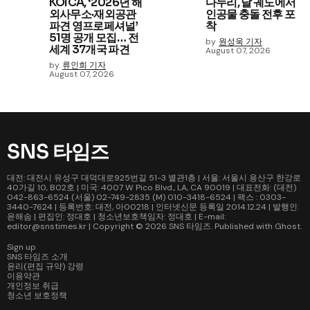
KOICA, ‘2026년 해
다누리, 달 궤도에서
외사무소·재외공관
인공물 충돌 전후 포
파견 영프로페셔널’
착
51명 공개 모집… 전
by
원성욱 기자
세계 37개국 파견
August 07, 2026
by
류인희 기자
August 07, 2026
SNS 타임즈
대전: 대전시 유성구 대덕대로925번길 51-3 별관1층 | 서울: 서울시 용산구 한강로
40가길 10, B02호 | 미국: 4007 W Pico Blvd., LA, CA 90019 | 대표전화: (대전)
042-863-6524 (서울) 02-749-2835 (M) 010-3418-6524 | 팩스 : 0303-
3440-7624 | 등록번호: 대전, 아00218 | 인터넷신문 등록일 2014.12.24 | 발행인:
윤해솜 | 편집인: 정대호 | 청소년보호책임자: 정대호 | E-mail:
editor@snstimes.kr | Copyright © 2026
SNS 타임즈
. Published with
Ghost
.
Sign up
SNS 타임즈 소개
윤리(편집 규약) 강령
이용약관
개인정보 취급
청소년 보호정책