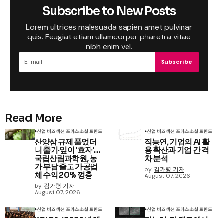
Subscribe to New Posts
Lorem ultrices malesuada sapien amet pulvinar
quis. Feugiat etiam ullamcorper pharetra vitae
nibh enim vel.
Subscribe
Read More
산업 비즈
섹션 포커스
소셜 트렌드
산업 비즈
섹션 포커스
소셜 트렌드
산양삼 규제 풀었더
직능연, 기업의 AI 활
니 줄기·잎이 '효자'…
용 확산과 기업 간 격
국립산림과학원, 농
차 분석
가 부담 줄고 가공업
by
김가령 기자
체 수익 20% 껑충
August 07, 2026
by
김가령 기자
August 07, 2026
산업 비즈
섹션 포커스
소셜 트렌드
산업 비즈
섹션 포커스
소셜 트렌드