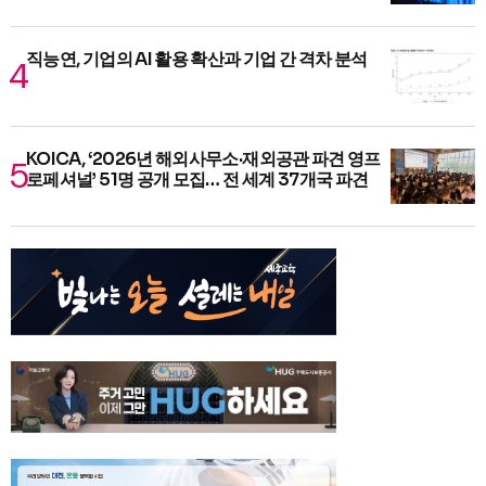
직능연, 기업의 AI 활용 확산과 기업 간 격차 분석
KOICA, ‘2026년 해외사무소·재외공관 파견 영프
로페셔널’ 51명 공개 모집… 전 세계 37개국 파견