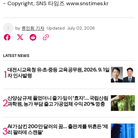
- Copyright, SNS 타임즈 www.snstimes.kr
by
류인희 기자
Updated
July 02, 2026
LATEST NEWS
대전시교육청 유·초·중등 교육공무원, 2026. 9. 1일
자 인사발령
산양삼 규제 풀었더니 줄기·잎이 '효자'… 국립산림
과학원, 농가 부담 줄고 가공업체 수익 20% 껑충
AI가 삼킨 200만 달러의 꿈… 출판계를 뒤흔든 '제
리 팔라데 스캔들'