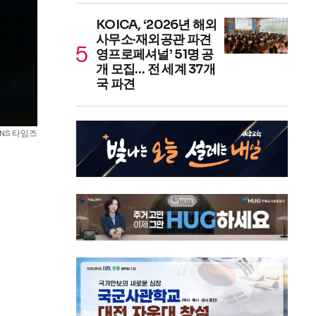
KOICA, ‘2026년 해외
사무소·재외공관 파견
영프로페셔널’ 51명 공
개 모집… 전 세계 37개
국 파견
SNS 타임즈