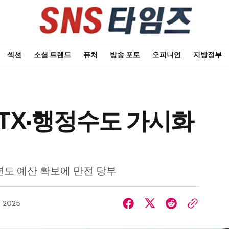
섹션
소셜 트렌드
퓨처
방송 포토
오피니언
지방정부
CTX·행정수도 가시화
내년도 예산 확보에 만전 당부
, 2025