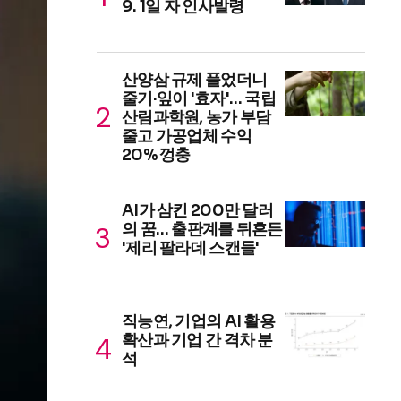
9. 1일 자 인사발령
산양삼 규제 풀었더니
줄기·잎이 '효자'… 국립
산림과학원, 농가 부담
줄고 가공업체 수익
20% 껑충
AI가 삼킨 200만 달러
의 꿈… 출판계를 뒤흔든
'제리 팔라데 스캔들'
직능연, 기업의 AI 활용
확산과 기업 간 격차 분
석