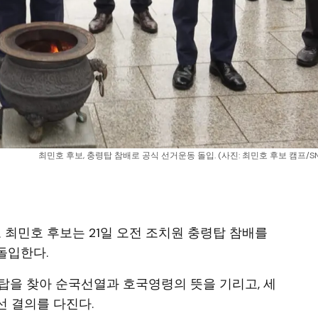
최민호 후보, 충령탑 참배로 공식 선거운동 돌입. (사진: 최민호 후보 캠프/S
보 최민호 후보는 21일 오전 조치원 충령탑 참배를
돌입한다.
령탑을 찾아 순국선열과 호국영령의 뜻을 기리고, 세
 결의를 다진다.