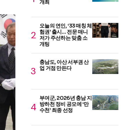
개최
오늘의 연인, ‘33 매칭 체
험권’ 출시… 전문 매니
저가 주선하는 맞춤 소
개팅
충남도, 아산 서부권 산
업 거점 만든다
부여군, 2026년 충남 지
방하천 정비 공모에 ‘만
수천’ 최종 선정