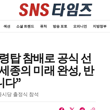
섹션
소셜 트렌드
퓨처
방송 포토
오피니언
지방정부
충령탑 참배로 공식 선
“세종의 미래 완성, 반
니다”
종시당 출정식 참석