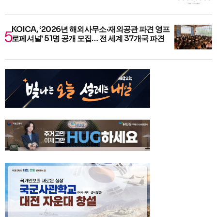
KOICA, ‘2026년 해외사무소·재외공관 파견 영프
로페셔널’ 51명 공개 모집… 전 세계 37개국 파견