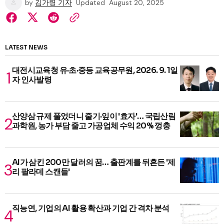
by
김가령 기자
Updated
August 20, 2025
LATEST NEWS
대전시교육청 유·초·중등 교육공무원, 2026. 9. 1일
자 인사발령
산양삼 규제 풀었더니 줄기·잎이 '효자'… 국립산림
과학원, 농가 부담 줄고 가공업체 수익 20% 껑충
AI가 삼킨 200만 달러의 꿈… 출판계를 뒤흔든 '제
리 팔라데 스캔들'
직능연, 기업의 AI 활용 확산과 기업 간 격차 분석