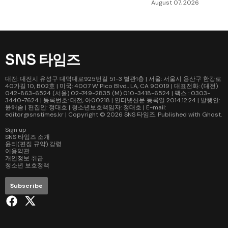
August 07, 2026
SNS 타임즈
대전: 대전시 유성구 대덕대로925번길 51-3 별관1층 | 서울: 서울시 용산구 한강로
40가길 10, B02호 | 미국: 4007 W Pico Blvd., LA, CA 90019 | 대표전화: (대전)
042-863-6524 (서울) 02-749-2835 (M) 010-3418-6524 | 팩스 : 0303-
3440-7624 | 등록번호: 대전, 아00218 | 인터넷신문 등록일 2014.12.24 | 발행인:
윤해솜 | 편집인: 정대호 | 청소년보호책임자: 정대호 | E-mail:
editor@snstimes.kr | Copyright © 2026
SNS 타임즈
. Published with
Ghost
.
Sign up
SNS 타임즈 소개
윤리(편집 규약) 강령
이용약관
개인정보 취급
청소년 보호정책
Subscribe