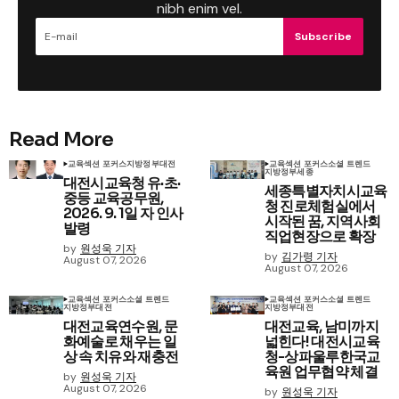
nibh enim vel.
Subscribe
Read More
교육
섹션 포커스
지방정부
대전
교육
섹션 포커스
소셜 트렌드
지방정부
세종
대전시교육청 유·초·
세종특별자치시교육
중등 교육공무원,
청 진로체험실에서
2026. 9. 1일 자 인사
시작된 꿈, 지역사회
발령
직업현장으로 확장
by
원성욱 기자
by
김가령 기자
August 07, 2026
August 07, 2026
교육
섹션 포커스
소셜 트렌드
교육
섹션 포커스
소셜 트렌드
지방정부
대전
지방정부
대전
대전교육연수원, 문
대전교육, 남미까지
화예술로 채우는 일
넓힌다! 대전시교육
상 속 치유와 재충전
청-상파울루한국교
육원 업무협약 체결
by
원성욱 기자
August 07, 2026
by
원성욱 기자