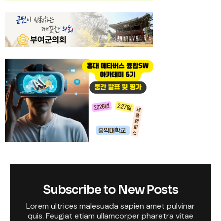
Subscribe to New Posts
Lorem ultrices malesuada sapien amet pulvinar
quis. Feugiat etiam ullamcorper pharetra vitae